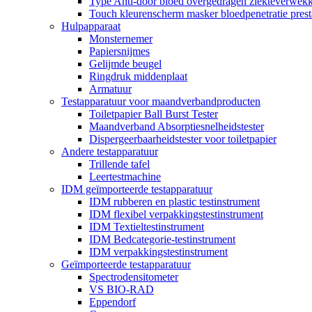
Type Anti-door bloed overgedragen ziekteverwekke
Touch kleurenscherm masker bloedpenetratie presta
Hulpapparaat
Monsternemer
Papiersnijmes
Gelijmde beugel
Ringdruk middenplaat
Armatuur
Testapparatuur voor maandverbandproducten
Toiletpapier Ball Burst Tester
Maandverband Absorptiesnelheidstester
Dispergeerbaarheidstester voor toiletpapier
Andere testapparatuur
Trillende tafel
Leertestmachine
IDM geïmporteerde testapparatuur
IDM rubberen en plastic testinstrument
IDM flexibel verpakkingstestinstrument
IDM Textieltestinstrument
IDM Bedcategorie-testinstrument
IDM verpakkingstestinstrument
Geïmporteerde testapparatuur
Spectrodensitometer
VS BIO-RAD
Eppendorf