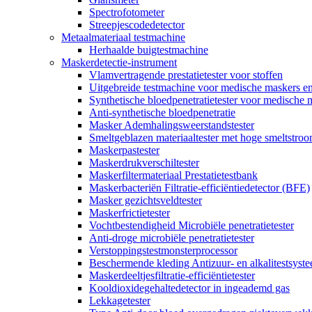
Spectrofotometer
Streepjescodedetector
Metaalmateriaal testmachine
Herhaalde buigtestmachine
Maskerdetectie-instrument
Vlamvertragende prestatietester voor stoffen
Uitgebreide testmachine voor medische maskers e
Synthetische bloedpenetratietester voor medische 
Anti-synthetische bloedpenetratie
Masker Ademhalingsweerstandstester
Smeltgeblazen materiaaltester met hoge smeltstro
Maskerpastester
Maskerdrukverschiltester
Maskerfiltermateriaal Prestatietestbank
Maskerbacteriën Filtratie-efficiëntiedetector (BFE)
Masker gezichtsveldtester
Maskerfrictietester
Vochtbestendigheid Microbiële penetratietester
Anti-droge microbiële penetratietester
Verstoppingstestmonsterprocessor
Beschermende kleding Antizuur- en alkalitestsyst
Maskerdeeltjesfiltratie-efficiëntietester
Kooldioxidegehaltedetector in ingeademd gas
Lekkagetester