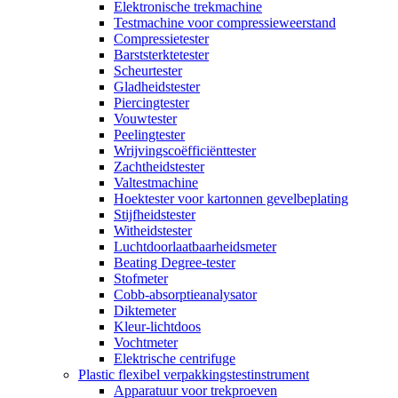
Elektronische trekmachine
Testmachine voor compressieweerstand
Compressietester
Barststerktetester
Scheurtester
Gladheidstester
Piercingtester
Vouwtester
Peelingtester
Wrijvingscoëfficiënttester
Zachtheidstester
Valtestmachine
Hoektester voor kartonnen gevelbeplating
Stijfheidstester
Witheidstester
Luchtdoorlaatbaarheidsmeter
Beating Degree-tester
Stofmeter
Cobb-absorptieanalysator
Diktemeter
Kleur-lichtdoos
Vochtmeter
Elektrische centrifuge
Plastic flexibel verpakkingstestinstrument
Apparatuur voor trekproeven