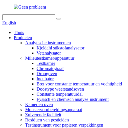
English
Thuis
Producten
Analytische instrumenten
Kjeldahl stikstofanalysator
Vetanalysator
Milieutestkamer/apparatuur
Testkamer
Chromatograaf
Droogoven
Incubator
Box voor constante temperatuur en vochtigheid
Doostype weerstandsoven
Constante temperatuurdal
Fysisch en chemisch analyse-instrument
Kamer en oven
Monstervoorbereidingsapparaat
Zuiverende faciliteit
Residuen van pesticiden
Testinstrument voor papieren verpakkingen