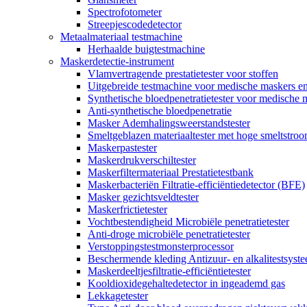
Spectrofotometer
Streepjescodedetector
Metaalmateriaal testmachine
Herhaalde buigtestmachine
Maskerdetectie-instrument
Vlamvertragende prestatietester voor stoffen
Uitgebreide testmachine voor medische maskers e
Synthetische bloedpenetratietester voor medische 
Anti-synthetische bloedpenetratie
Masker Ademhalingsweerstandstester
Smeltgeblazen materiaaltester met hoge smeltstro
Maskerpastester
Maskerdrukverschiltester
Maskerfiltermateriaal Prestatietestbank
Maskerbacteriën Filtratie-efficiëntiedetector (BFE)
Masker gezichtsveldtester
Maskerfrictietester
Vochtbestendigheid Microbiële penetratietester
Anti-droge microbiële penetratietester
Verstoppingstestmonsterprocessor
Beschermende kleding Antizuur- en alkalitestsyst
Maskerdeeltjesfiltratie-efficiëntietester
Kooldioxidegehaltedetector in ingeademd gas
Lekkagetester