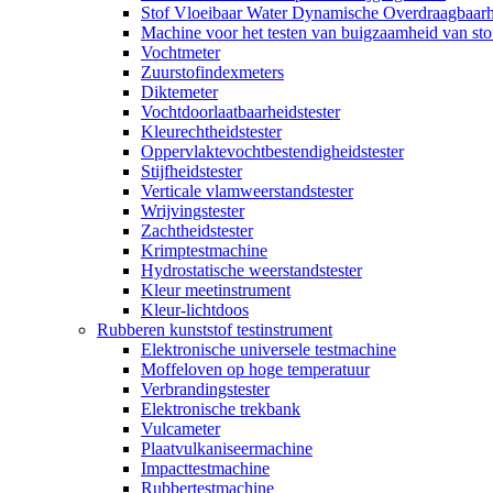
Stof Vloeibaar Water Dynamische Overdraagbaarh
Machine voor het testen van buigzaamheid van sto
Vochtmeter
Zuurstofindexmeters
Diktemeter
Vochtdoorlaatbaarheidstester
Kleurechtheidstester
Oppervlaktevochtbestendigheidstester
Stijfheidstester
Verticale vlamweerstandstester
Wrijvingstester
Zachtheidstester
Krimptestmachine
Hydrostatische weerstandstester
Kleur meetinstrument
Kleur-lichtdoos
Rubberen kunststof testinstrument
Elektronische universele testmachine
Moffeloven op hoge temperatuur
Verbrandingstester
Elektronische trekbank
Vulcameter
Plaatvulkaniseermachine
Impacttestmachine
Rubbertestmachine