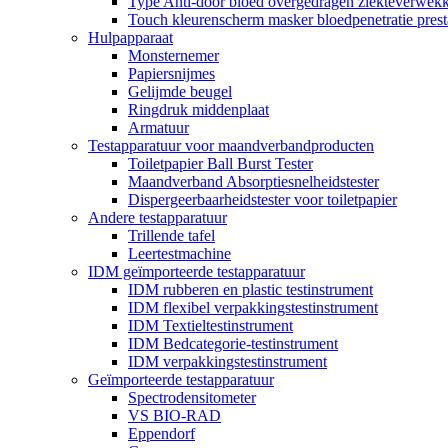
Type Anti-door bloed overgedragen ziekteverwekke
Touch kleurenscherm masker bloedpenetratie presta
Hulpapparaat
Monsternemer
Papiersnijmes
Gelijmde beugel
Ringdruk middenplaat
Armatuur
Testapparatuur voor maandverbandproducten
Toiletpapier Ball Burst Tester
Maandverband Absorptiesnelheidstester
Dispergeerbaarheidstester voor toiletpapier
Andere testapparatuur
Trillende tafel
Leertestmachine
IDM geïmporteerde testapparatuur
IDM rubberen en plastic testinstrument
IDM flexibel verpakkingstestinstrument
IDM Textieltestinstrument
IDM Bedcategorie-testinstrument
IDM verpakkingstestinstrument
Geïmporteerde testapparatuur
Spectrodensitometer
VS BIO-RAD
Eppendorf