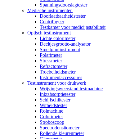
Spanningsdoorslagtester
Medische instrumenten
Doorlaatbaarheidstester
Centrifugeer
Testkamer voor medicijnstabiliteit
Optisch testinstrument
Lichte colorimeter
Deeltjesgrootte-analysator
Smeltpuntinstrument
Polarimeter
Stressmeter
Refractometer
Troebelheidsmeter
Instrumentaccessoires
Testinstrument voor drukwerk
Wrijvingsweerstand testmachine
Inktabsorptietester
Schijfschiltester
Witheidstester
Rolmachine
Colorimeter
Stroboscoop
Spectrodensitometer
Rollende kleurenmeter
Glansmeter