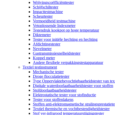
Wrijvingscoëfficiënttester
Schijfschiltester
Impacttestmachine
Scheurtester
Vermoeidheid testmachine
Vetoplossende Indexmeter
Tegendruk kookpot op hoge temperatuur
Diktemeter
Tester voor initiële hechting en hechting
Afdichtingstester
Nevelmeter
Gastransmissiesnelheidstester
Koppel meter
Andere flexibele verpakkingstestapparatuur
Textiel testinstrument
Mechanische tester
Droge flocculatietester
Type Oppervlaktebevochtigbaarheidstester van text
Digitale waterdoorlaatbaarheidstester voor stoffen
Stofdoorlaatbaarheidstester
Elektrostatische tester voor stofinductie
Tester voor stoffenlakens
Stoffen anti-elektromagnetische stralingsprestatiete
Textiel thermische en vochtbestendigheidstester
Stof ver-infrarood temperatuurstijgingstester