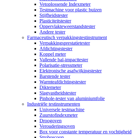
Vetoplossende Indexmeter
Testmachine voor plastic buizen
Stijfheidstester
Plasticiteitstester
Oppervlakteweerstandstester
Andere tester
Farmaceutisch verpakkingstestinstrument
Verpakkingsprestatietester
Afdichtingstester
Koppel meter
Vallende bal-impacttester
Polarisatie-stressmeter
Elektronische asafwijkingstester
Barstende tester
Warmteafdichtingstester
Diktemeter
Slagvastheidstester
Pinhole-tester van aluminiumfolie
Industriële testinstrumenten
Universele testmachine
Zuurstofindexmeter
Droogoven
Verouderingsoven
Box voor constante temperatuur en vochtigheid
Stroboscoop