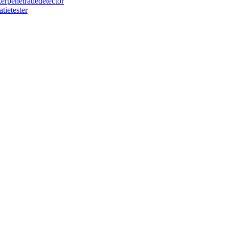
rpenetratiedetector
tietester