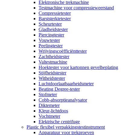
Elektronische trekmachine
Testmachine voor compressieweerstand
Compressietester
Barststerktetester
Scheurtester
Gladheidstester
Piercingtester
Vouwtester
Peelingtester
Wrijvingscoëfficiënttester
Zachtheidstester
Valtestmachine
Hoektester voor kartonnen gevelbeplating
Stijfheidstester
Witheidstester
Luchtdoorlaatbaarheidsmeter
Beating Degree-tester
Stofmeter
Cobb-absorptieanalysator
Diktemeter
Kleur-lichtdoos
Vochtmeter
Elektrische centrifuge
Plastic flexibel verpakkingstestinstrument
Apparatuur voor trekproeven