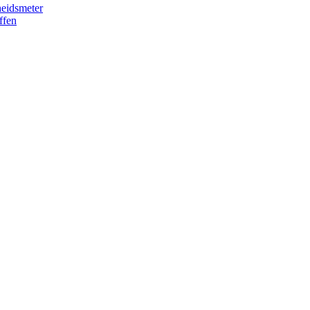
eidsmeter
ffen