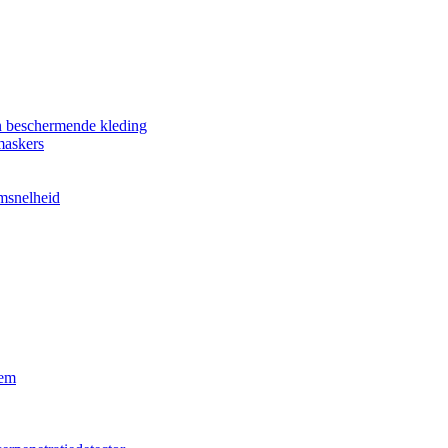
n beschermende kleding
maskers
omsnelheid
eem