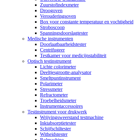
Zuurstofindexmeter
Droogoven
Verouderingsoven
Box voor constante temperatuur en vochtigheid
Stroboscoop
Spanningsdoorslagtester
Medische instrumenten
Doorlaatbaarheidstester
Centrifugeer
Testkamer voor medicijnstabiliteit
Optisch testinstrument
Lichte colorimeter
Deeltjesgrootte-analysator
Smeltpuntinstrument
Polarimeter
Stressmeter
Refractometer
Troebelheidsmeter
Instrumentaccessoires
Testinstrument voor drukwerk
Wrijvingsweerstand testmachine
Inktabsorptietester
Schijfschiltester
Witheidstester
Rolmachine