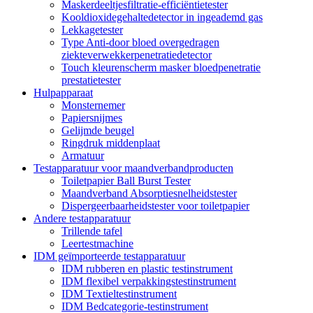
Maskerdeeltjesfiltratie-efficiëntietester
Kooldioxidegehaltedetector in ingeademd gas
Lekkagetester
Type Anti-door bloed overgedragen
ziekteverwekkerpenetratiedetector
Touch kleurenscherm masker bloedpenetratie
prestatietester
Hulpapparaat
Monsternemer
Papiersnijmes
Gelijmde beugel
Ringdruk middenplaat
Armatuur
Testapparatuur voor maandverbandproducten
Toiletpapier Ball Burst Tester
Maandverband Absorptiesnelheidstester
Dispergeerbaarheidstester voor toiletpapier
Andere testapparatuur
Trillende tafel
Leertestmachine
IDM geïmporteerde testapparatuur
IDM rubberen en plastic testinstrument
IDM flexibel verpakkingstestinstrument
IDM Textieltestinstrument
IDM Bedcategorie-testinstrument