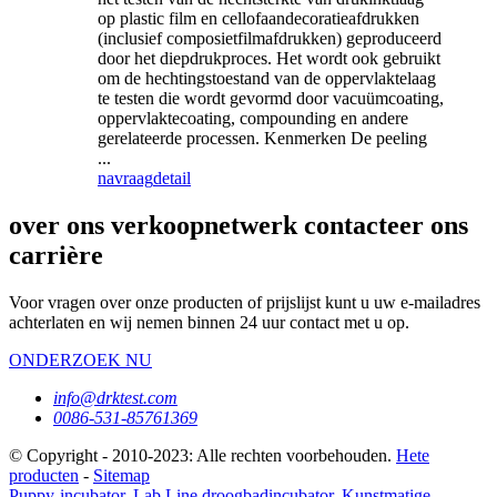
op plastic film en cellofaandecoratieafdrukken
(inclusief composietfilmafdrukken) geproduceerd
door het diepdrukproces. Het wordt ook gebruikt
om de hechtingstoestand van de oppervlaktelaag
te testen die wordt gevormd door vacuümcoating,
oppervlaktecoating, compounding en andere
gerelateerde processen. Kenmerken De peeling
...
navraag
detail
over ons verkoopnetwerk contacteer ons
carrière
Voor vragen over onze producten of prijslijst kunt u uw e-mailadres
achterlaten en wij nemen binnen 24 uur contact met u op.
ONDERZOEK NU
info@drktest.com
0086-531-85761369
© Copyright - 2010-2023: Alle rechten voorbehouden.
Hete
producten
-
Sitemap
Puppy-incubator
,
Lab Line droogbadincubator
,
Kunstmatige