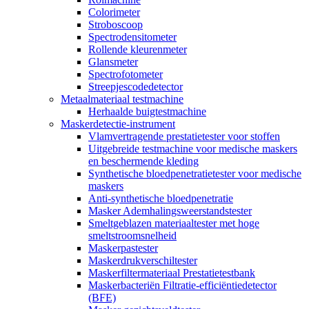
Colorimeter
Stroboscoop
Spectrodensitometer
Rollende kleurenmeter
Glansmeter
Spectrofotometer
Streepjescodedetector
Metaalmateriaal testmachine
Herhaalde buigtestmachine
Maskerdetectie-instrument
Vlamvertragende prestatietester voor stoffen
Uitgebreide testmachine voor medische maskers
en beschermende kleding
Synthetische bloedpenetratietester voor medische
maskers
Anti-synthetische bloedpenetratie
Masker Ademhalingsweerstandstester
Smeltgeblazen materiaaltester met hoge
smeltstroomsnelheid
Maskerpastester
Maskerdrukverschiltester
Maskerfiltermateriaal Prestatietestbank
Maskerbacteriën Filtratie-efficiëntiedetector
(BFE)