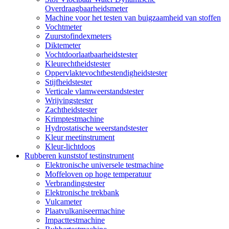
Overdraagbaarheidsmeter
Machine voor het testen van buigzaamheid van stoffen
Vochtmeter
Zuurstofindexmeters
Diktemeter
Vochtdoorlaatbaarheidstester
Kleurechtheidstester
Oppervlaktevochtbestendigheidstester
Stijfheidstester
Verticale vlamweerstandstester
Wrijvingstester
Zachtheidstester
Krimptestmachine
Hydrostatische weerstandstester
Kleur meetinstrument
Kleur-lichtdoos
Rubberen kunststof testinstrument
Elektronische universele testmachine
Moffeloven op hoge temperatuur
Verbrandingstester
Elektronische trekbank
Vulcameter
Plaatvulkaniseermachine
Impacttestmachine