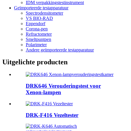
IDM verpakkingstestinstrument
Geïmporteerde testapparatuur
Spectrodensitometer
VS BIO-RAD
Eppendorf
Corona-pen
Refractometer
Smeltpuntpen
Polarimeter
Andere geïmporteerde testapparatuur
Uitgelichte producten
DRK646 Verouderingstest voor
Xenon-lampen
DRK-F416 Vezeltester