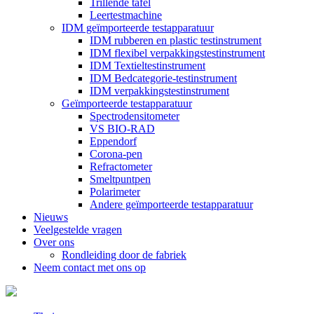
Trillende tafel
Leertestmachine
IDM geïmporteerde testapparatuur
IDM rubberen en plastic testinstrument
IDM flexibel verpakkingstestinstrument
IDM Textieltestinstrument
IDM Bedcategorie-testinstrument
IDM verpakkingstestinstrument
Geïmporteerde testapparatuur
Spectrodensitometer
VS BIO-RAD
Eppendorf
Corona-pen
Refractometer
Smeltpuntpen
Polarimeter
Andere geïmporteerde testapparatuur
Nieuws
Veelgestelde vragen
Over ons
Rondleiding door de fabriek
Neem contact met ons op