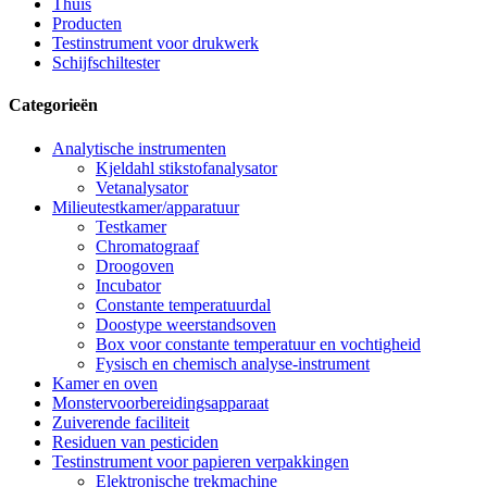
Thuis
Producten
Testinstrument voor drukwerk
Schijfschiltester
Categorieën
Analytische instrumenten
Kjeldahl stikstofanalysator
Vetanalysator
Milieutestkamer/apparatuur
Testkamer
Chromatograaf
Droogoven
Incubator
Constante temperatuurdal
Doostype weerstandsoven
Box voor constante temperatuur en vochtigheid
Fysisch en chemisch analyse-instrument
Kamer en oven
Monstervoorbereidingsapparaat
Zuiverende faciliteit
Residuen van pesticiden
Testinstrument voor papieren verpakkingen
Elektronische trekmachine