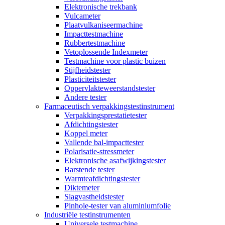
Elektronische trekbank
Vulcameter
Plaatvulkaniseermachine
Impacttestmachine
Rubbertestmachine
Vetoplossende Indexmeter
Testmachine voor plastic buizen
Stijfheidstester
Plasticiteitstester
Oppervlakteweerstandstester
Andere tester
Farmaceutisch verpakkingstestinstrument
Verpakkingsprestatietester
Afdichtingstester
Koppel meter
Vallende bal-impacttester
Polarisatie-stressmeter
Elektronische asafwijkingstester
Barstende tester
Warmteafdichtingstester
Diktemeter
Slagvastheidstester
Pinhole-tester van aluminiumfolie
Industriële testinstrumenten
Universele testmachine