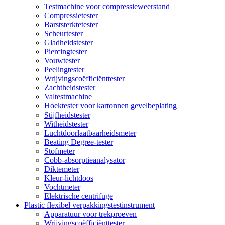
Testmachine voor compressieweerstand
Compressietester
Barststerktetester
Scheurtester
Gladheidstester
Piercingtester
Vouwtester
Peelingtester
Wrijvingscoëfficiënttester
Zachtheidstester
Valtestmachine
Hoektester voor kartonnen gevelbeplating
Stijfheidstester
Witheidstester
Luchtdoorlaatbaarheidsmeter
Beating Degree-tester
Stofmeter
Cobb-absorptieanalysator
Diktemeter
Kleur-lichtdoos
Vochtmeter
Elektrische centrifuge
Plastic flexibel verpakkingstestinstrument
Apparatuur voor trekproeven
Wrijvingscoëfficiënttester