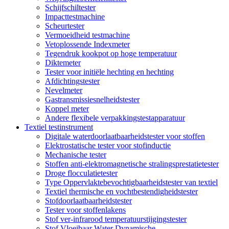
Schijfschiltester
Impacttestmachine
Scheurtester
Vermoeidheid testmachine
Vetoplossende Indexmeter
Tegendruk kookpot op hoge temperatuur
Diktemeter
Tester voor initiële hechting en hechting
Afdichtingstester
Nevelmeter
Gastransmissiesnelheidstester
Koppel meter
Andere flexibele verpakkingstestapparatuur
Textiel testinstrument
Digitale waterdoorlaatbaarheidstester voor stoffen
Elektrostatische tester voor stofinductie
Mechanische tester
Stoffen anti-elektromagnetische stralingsprestatietester
Droge flocculatietester
Type Oppervlaktebevochtigbaarheidstester van textiel
Textiel thermische en vochtbestendigheidstester
Stofdoorlaatbaarheidstester
Tester voor stoffenlakens
Stof ver-infrarood temperatuurstijgingstester
Stof Vloeibaar Water Dynamische