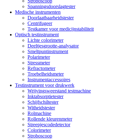
Stroboscoop
Spanningsdoorslagtester
Medische instrumenten
Doorlaatbaarheidstester
Centrifugeer
Testkamer voor medicijnstabiliteit
Optisch testinstrument
Lichte colorimeter
Deeltjesgrootte-analysator
Smeltpuntinstrument
Polarimeter
Stressmeter
Refractometer
Troebelheidsmeter
Instrumentaccessoires
Testinstrument voor drukwerk
Wrijvingsweerstand testmachine
Inktabsorptietester
Schijfschiltester
Witheidstester
Rolmachine
Rollende kleurenmeter
Streepjescodedetector
Colorimeter
Stroboscoop