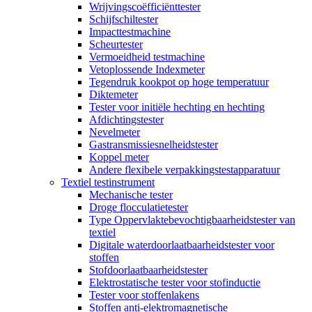
Wrijvingscoëfficiënttester
Schijfschiltester
Impacttestmachine
Scheurtester
Vermoeidheid testmachine
Vetoplossende Indexmeter
Tegendruk kookpot op hoge temperatuur
Diktemeter
Tester voor initiële hechting en hechting
Afdichtingstester
Nevelmeter
Gastransmissiesnelheidstester
Koppel meter
Andere flexibele verpakkingstestapparatuur
Textiel testinstrument
Mechanische tester
Droge flocculatietester
Type Oppervlaktebevochtigbaarheidstester van
textiel
Digitale waterdoorlaatbaarheidstester voor
stoffen
Stofdoorlaatbaarheidstester
Elektrostatische tester voor stofinductie
Tester voor stoffenlakens
Stoffen anti-elektromagnetische