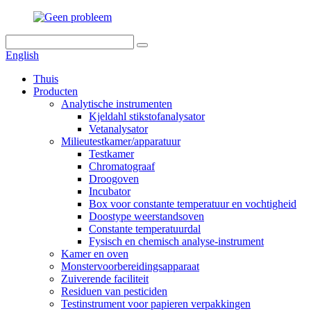
English
Thuis
Producten
Analytische instrumenten
Kjeldahl stikstofanalysator
Vetanalysator
Milieutestkamer/apparatuur
Testkamer
Chromatograaf
Droogoven
Incubator
Box voor constante temperatuur en vochtigheid
Doostype weerstandsoven
Constante temperatuurdal
Fysisch en chemisch analyse-instrument
Kamer en oven
Monstervoorbereidingsapparaat
Zuiverende faciliteit
Residuen van pesticiden
Testinstrument voor papieren verpakkingen