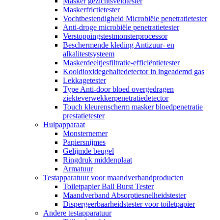
Masker gezichtsveldtester
Maskerfrictietester
Vochtbestendigheid Microbiële penetratietester
Anti-droge microbiële penetratietester
Verstoppingstestmonsterprocessor
Beschermende kleding Antizuur- en
alkalitestsysteem
Maskerdeeltjesfiltratie-efficiëntietester
Kooldioxidegehaltedetector in ingeademd gas
Lekkagetester
Type Anti-door bloed overgedragen
ziekteverwekkerpenetratiedetector
Touch kleurenscherm masker bloedpenetratie
prestatietester
Hulpapparaat
Monsternemer
Papiersnijmes
Gelijmde beugel
Ringdruk middenplaat
Armatuur
Testapparatuur voor maandverbandproducten
Toiletpapier Ball Burst Tester
Maandverband Absorptiesnelheidstester
Dispergeerbaarheidstester voor toiletpapier
Andere testapparatuur