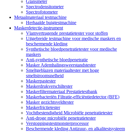
Glansmeter
Spectrodensitometer
Spectrofotometer
Metaalmateriaal testmachine
Herhaalde buigtestmachine
Maskerdetectie-instrument
Vlamvertragende prestatietester voor stoffen
Uitgebreide testmachine voor medische maskers en
beschermende kleding
Synthetische bloedpenetratietester voor medische
maskers
Anti-synthetische bloedpenetratie
Masker Ademhalingsweerstandstester
Smeltgeblazen materiaaltester met hoge
smeltstroomsnelheid
Maskerpastester
Maskerdrukverschiltester
Maskerfiltermateriaal Prestatietestbank
Maskerbacteriën Filtratie-efficiëntiedetector (BFE)
Masker gezichtsveldtester
Maskerfrictietester
Vochtbestendigheid Microbiële penetratietester
Anti-droge microbiële penetratietester
Verstoppingstestmonsterprocessor
Beschermende kleding Antizuur- en alkalitestsysteem