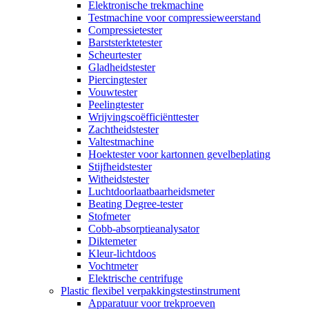
Elektronische trekmachine
Testmachine voor compressieweerstand
Compressietester
Barststerktetester
Scheurtester
Gladheidstester
Piercingtester
Vouwtester
Peelingtester
Wrijvingscoëfficiënttester
Zachtheidstester
Valtestmachine
Hoektester voor kartonnen gevelbeplating
Stijfheidstester
Witheidstester
Luchtdoorlaatbaarheidsmeter
Beating Degree-tester
Stofmeter
Cobb-absorptieanalysator
Diktemeter
Kleur-lichtdoos
Vochtmeter
Elektrische centrifuge
Plastic flexibel verpakkingstestinstrument
Apparatuur voor trekproeven