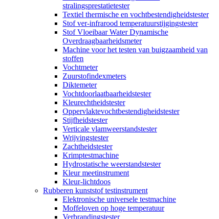
stralingsprestatietester
Textiel thermische en vochtbestendigheidstester
Stof ver-infrarood temperatuurstijgingstester
Stof Vloeibaar Water Dynamische
Overdraagbaarheidsmeter
Machine voor het testen van buigzaamheid van
stoffen
Vochtmeter
Zuurstofindexmeters
Diktemeter
Vochtdoorlaatbaarheidstester
Kleurechtheidstester
Oppervlaktevochtbestendigheidstester
Stijfheidstester
Verticale vlamweerstandstester
Wrijvingstester
Zachtheidstester
Krimptestmachine
Hydrostatische weerstandstester
Kleur meetinstrument
Kleur-lichtdoos
Rubberen kunststof testinstrument
Elektronische universele testmachine
Moffeloven op hoge temperatuur
Verbrandingstester