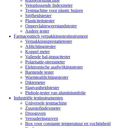
Rubbertestmachine
Vetoplossende Indexmeter
Testmachine voor plastic buizen
Stijfheidstester
Plasticiteitstester
Oppervlakteweerstandstester
Andere tester
Farmaceutisch verpakkingstestinstrument
Verpakkingsprestatietester
Afdichtingstester
Koppel meter
Vallende bal-impacttester
Polarisatie-stressmeter
Elektronische asafwijkingstester
Barstende tester
Warmteafdichtingstester
Diktemeter
Slagvastheidstester
Pinhole-tester van aluminiumfolie
Industriële testinstrumenten
Universele testmachine
Zuurstofindexmeter
Droogoven
Verouderingsoven
Box voor constante temperatuur en vochtigheid