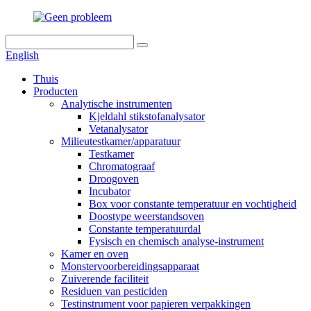
English
Thuis
Producten
Analytische instrumenten
Kjeldahl stikstofanalysator
Vetanalysator
Milieutestkamer/apparatuur
Testkamer
Chromatograaf
Droogoven
Incubator
Box voor constante temperatuur en vochtigheid
Doostype weerstandsoven
Constante temperatuurdal
Fysisch en chemisch analyse-instrument
Kamer en oven
Monstervoorbereidingsapparaat
Zuiverende faciliteit
Residuen van pesticiden
Testinstrument voor papieren verpakkingen