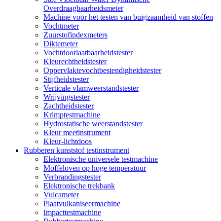
Overdraagbaarheidsmeter
Machine voor het testen van buigzaamheid van stoffen
Vochtmeter
Zuurstofindexmeters
Diktemeter
Vochtdoorlaatbaarheidstester
Kleurechtheidstester
Oppervlaktevochtbestendigheidstester
Stijfheidstester
Verticale vlamweerstandstester
Wrijvingstester
Zachtheidstester
Krimptestmachine
Hydrostatische weerstandstester
Kleur meetinstrument
Kleur-lichtdoos
Rubberen kunststof testinstrument
Elektronische universele testmachine
Moffeloven op hoge temperatuur
Verbrandingstester
Elektronische trekbank
Vulcameter
Plaatvulkaniseermachine
Impacttestmachine