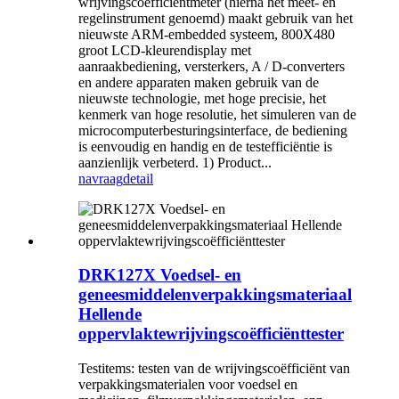
wrijvingscoëfficiëntmeter (hierna het meet- en
regelinstrument genoemd) maakt gebruik van het
nieuwste ARM-embedded systeem, 800X480
groot LCD-kleurendisplay met
aanraakbediening, versterkers, A / D-converters
en andere apparaten maken gebruik van de
nieuwste technologie, met hoge precisie, het
kenmerk van hoge resolutie, het simuleren van de
microcomputerbesturingsinterface, de bediening
is eenvoudig en handig en de testefficiëntie is
aanzienlijk verbeterd. 1) Product...
navraag
detail
DRK127X Voedsel- en
geneesmiddelenverpakkingsmateriaal
Hellende
oppervlaktewrijvingscoëfficiënttester
Testitems: testen van de wrijvingscoëfficiënt van
verpakkingsmaterialen voor voedsel en