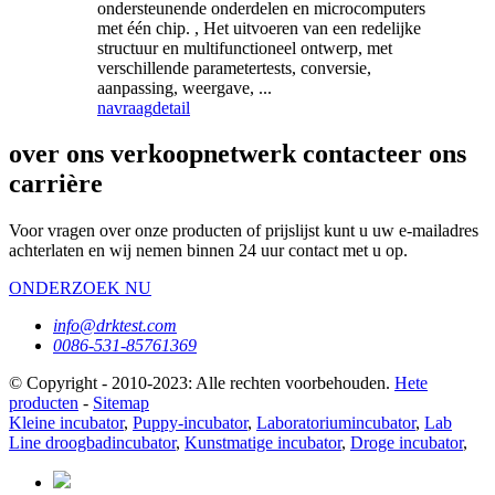
ondersteunende onderdelen en microcomputers
met één chip. , Het uitvoeren van een redelijke
structuur en multifunctioneel ontwerp, met
verschillende parametertests, conversie,
aanpassing, weergave, ...
navraag
detail
over ons verkoopnetwerk contacteer ons
carrière
Voor vragen over onze producten of prijslijst kunt u uw e-mailadres
achterlaten en wij nemen binnen 24 uur contact met u op.
ONDERZOEK NU
info@drktest.com
0086-531-85761369
© Copyright - 2010-2023: Alle rechten voorbehouden.
Hete
producten
-
Sitemap
Kleine incubator
,
Puppy-incubator
,
Laboratoriumincubator
,
Lab
Line droogbadincubator
,
Kunstmatige incubator
,
Droge incubator
,