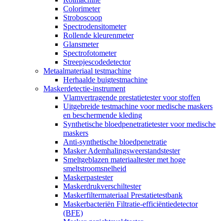
Colorimeter
Stroboscoop
Spectrodensitometer
Rollende kleurenmeter
Glansmeter
Spectrofotometer
Streepjescodedetector
Metaalmateriaal testmachine
Herhaalde buigtestmachine
Maskerdetectie-instrument
Vlamvertragende prestatietester voor stoffen
Uitgebreide testmachine voor medische maskers
en beschermende kleding
Synthetische bloedpenetratietester voor medische
maskers
Anti-synthetische bloedpenetratie
Masker Ademhalingsweerstandstester
Smeltgeblazen materiaaltester met hoge
smeltstroomsnelheid
Maskerpastester
Maskerdrukverschiltester
Maskerfiltermateriaal Prestatietestbank
Maskerbacteriën Filtratie-efficiëntiedetector
(BFE)