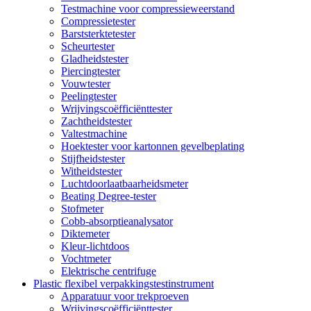
Testmachine voor compressieweerstand
Compressietester
Barststerktetester
Scheurtester
Gladheidstester
Piercingtester
Vouwtester
Peelingtester
Wrijvingscoëfficiënttester
Zachtheidstester
Valtestmachine
Hoektester voor kartonnen gevelbeplating
Stijfheidstester
Witheidstester
Luchtdoorlaatbaarheidsmeter
Beating Degree-tester
Stofmeter
Cobb-absorptieanalysator
Diktemeter
Kleur-lichtdoos
Vochtmeter
Elektrische centrifuge
Plastic flexibel verpakkingstestinstrument
Apparatuur voor trekproeven
Wrijvingscoëfficiënttester