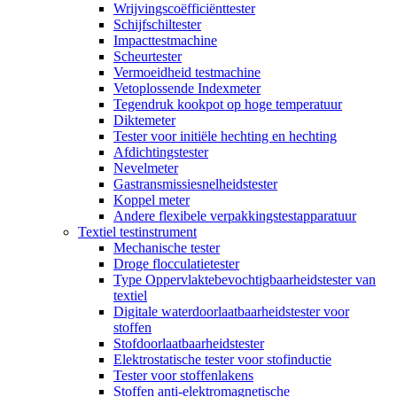
Wrijvingscoëfficiënttester
Schijfschiltester
Impacttestmachine
Scheurtester
Vermoeidheid testmachine
Vetoplossende Indexmeter
Tegendruk kookpot op hoge temperatuur
Diktemeter
Tester voor initiële hechting en hechting
Afdichtingstester
Nevelmeter
Gastransmissiesnelheidstester
Koppel meter
Andere flexibele verpakkingstestapparatuur
Textiel testinstrument
Mechanische tester
Droge flocculatietester
Type Oppervlaktebevochtigbaarheidstester van
textiel
Digitale waterdoorlaatbaarheidstester voor
stoffen
Stofdoorlaatbaarheidstester
Elektrostatische tester voor stofinductie
Tester voor stoffenlakens
Stoffen anti-elektromagnetische