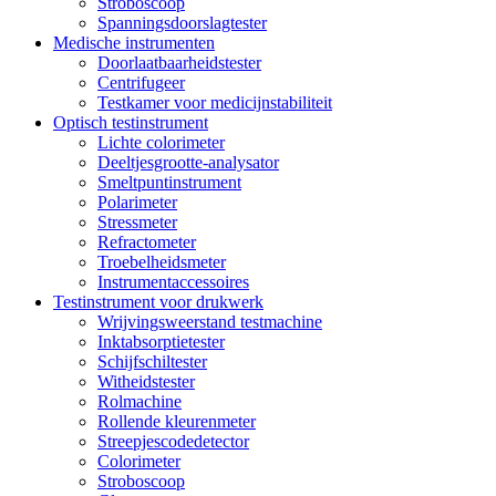
Stroboscoop
Spanningsdoorslagtester
Medische instrumenten
Doorlaatbaarheidstester
Centrifugeer
Testkamer voor medicijnstabiliteit
Optisch testinstrument
Lichte colorimeter
Deeltjesgrootte-analysator
Smeltpuntinstrument
Polarimeter
Stressmeter
Refractometer
Troebelheidsmeter
Instrumentaccessoires
Testinstrument voor drukwerk
Wrijvingsweerstand testmachine
Inktabsorptietester
Schijfschiltester
Witheidstester
Rolmachine
Rollende kleurenmeter
Streepjescodedetector
Colorimeter
Stroboscoop