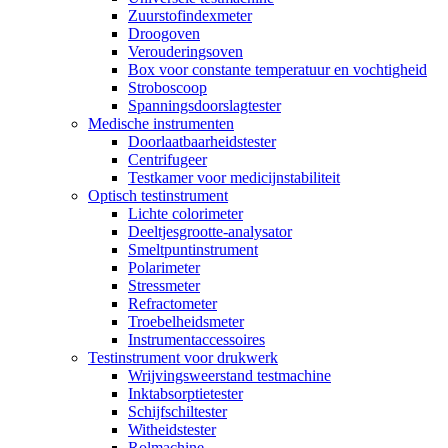
Zuurstofindexmeter
Droogoven
Verouderingsoven
Box voor constante temperatuur en vochtigheid
Stroboscoop
Spanningsdoorslagtester
Medische instrumenten
Doorlaatbaarheidstester
Centrifugeer
Testkamer voor medicijnstabiliteit
Optisch testinstrument
Lichte colorimeter
Deeltjesgrootte-analysator
Smeltpuntinstrument
Polarimeter
Stressmeter
Refractometer
Troebelheidsmeter
Instrumentaccessoires
Testinstrument voor drukwerk
Wrijvingsweerstand testmachine
Inktabsorptietester
Schijfschiltester
Witheidstester
Rolmachine