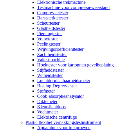
Elektronische trekmachine
Testmachine voor compressieweerstand
Compressietester
Barststerktetester
Scheurtester
Gladheidstester
Piercingtester
Vouwtester
Peelingtester
Wrijvingscoëfficiënttester
Zachtheidstester
Valtestmachine
Hoektester voor kartonnen gevelbeplating
Stijfheidstester
Witheidstester
Luchtdoorlaatbaarheidsmeter
Beating Degree-tester
Stofmeter
Cobb-absorptieanalysator
Diktemeter
Kleur-lichtdoos
Vochtmeter
Elektrische centrifuge
Plastic flexibel verpakkingstestinstrument
Apparatuur voor trekproeven