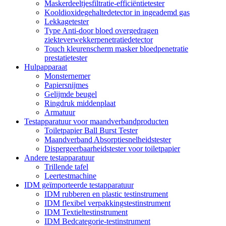
Maskerdeeltjesfiltratie-efficiëntietester
Kooldioxidegehaltedetector in ingeademd gas
Lekkagetester
Type Anti-door bloed overgedragen
ziekteverwekkerpenetratiedetector
Touch kleurenscherm masker bloedpenetratie
prestatietester
Hulpapparaat
Monsternemer
Papiersnijmes
Gelijmde beugel
Ringdruk middenplaat
Armatuur
Testapparatuur voor maandverbandproducten
Toiletpapier Ball Burst Tester
Maandverband Absorptiesnelheidstester
Dispergeerbaarheidstester voor toiletpapier
Andere testapparatuur
Trillende tafel
Leertestmachine
IDM geïmporteerde testapparatuur
IDM rubberen en plastic testinstrument
IDM flexibel verpakkingstestinstrument
IDM Textieltestinstrument
IDM Bedcategorie-testinstrument