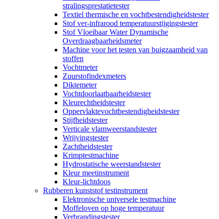
stralingsprestatietester
Textiel thermische en vochtbestendigheidstester
Stof ver-infrarood temperatuurstijgingstester
Stof Vloeibaar Water Dynamische
Overdraagbaarheidsmeter
Machine voor het testen van buigzaamheid van
stoffen
Vochtmeter
Zuurstofindexmeters
Diktemeter
Vochtdoorlaatbaarheidstester
Kleurechtheidstester
Oppervlaktevochtbestendigheidstester
Stijfheidstester
Verticale vlamweerstandstester
Wrijvingstester
Zachtheidstester
Krimptestmachine
Hydrostatische weerstandstester
Kleur meetinstrument
Kleur-lichtdoos
Rubberen kunststof testinstrument
Elektronische universele testmachine
Moffeloven op hoge temperatuur
Verbrandingstester