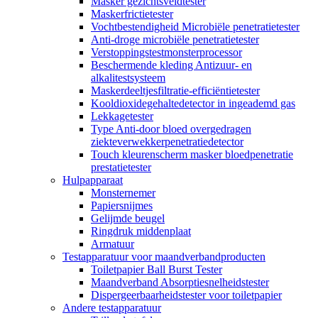
Masker gezichtsveldtester
Maskerfrictietester
Vochtbestendigheid Microbiële penetratietester
Anti-droge microbiële penetratietester
Verstoppingstestmonsterprocessor
Beschermende kleding Antizuur- en
alkalitestsysteem
Maskerdeeltjesfiltratie-efficiëntietester
Kooldioxidegehaltedetector in ingeademd gas
Lekkagetester
Type Anti-door bloed overgedragen
ziekteverwekkerpenetratiedetector
Touch kleurenscherm masker bloedpenetratie
prestatietester
Hulpapparaat
Monsternemer
Papiersnijmes
Gelijmde beugel
Ringdruk middenplaat
Armatuur
Testapparatuur voor maandverbandproducten
Toiletpapier Ball Burst Tester
Maandverband Absorptiesnelheidstester
Dispergeerbaarheidstester voor toiletpapier
Andere testapparatuur