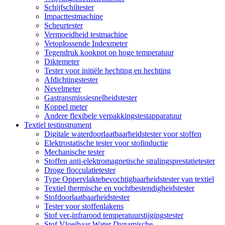
Schijfschiltester
Impacttestmachine
Scheurtester
Vermoeidheid testmachine
Vetoplossende Indexmeter
Tegendruk kookpot op hoge temperatuur
Diktemeter
Tester voor initiële hechting en hechting
Afdichtingstester
Nevelmeter
Gastransmissiesnelheidstester
Koppel meter
Andere flexibele verpakkingstestapparatuur
Textiel testinstrument
Digitale waterdoorlaatbaarheidstester voor stoffen
Elektrostatische tester voor stofinductie
Mechanische tester
Stoffen anti-elektromagnetische stralingsprestatietester
Droge flocculatietester
Type Oppervlaktebevochtigbaarheidstester van textiel
Textiel thermische en vochtbestendigheidstester
Stofdoorlaatbaarheidstester
Tester voor stoffenlakens
Stof ver-infrarood temperatuurstijgingstester
Stof Vloeibaar Water Dynamische