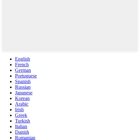
English
French
German
Portuguese
Spanish
Russian
Japanese
Korean
Arabic
Irish
Greek
Turkish
Italian
Danish
Romanian