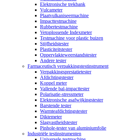
Elektronische trekbank
Vulcameter
Plaatvulkaniseermachine
Impacttestmachine
Rubbertestmachine
Vetoplossende Indexmeter
Testmachine voor plastic buizen
Stijfheidstester
Plasticiteitstester
Oppervlakteweerstandstester
Andere tester
Farmaceutisch verpakkingstestinstrument
Verpakkingsprestatietester
Afdichtingstester
Koppel meter
Vallende bal-impacttester
Polarisatie-stressmeter
Elektronische asafwijkingstester
Barstende tester
Warmteafdichtingstester
Diktemeter
Slagvastheidstester
Pinhole-tester van aluminiumfolie
Industriële testinstrumenten
Universele testmachine