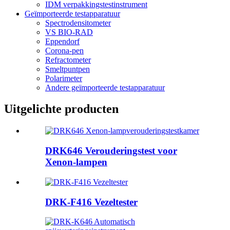
IDM verpakkingstestinstrument
Geïmporteerde testapparatuur
Spectrodensitometer
VS BIO-RAD
Eppendorf
Corona-pen
Refractometer
Smeltpuntpen
Polarimeter
Andere geïmporteerde testapparatuur
Uitgelichte producten
DRK646 Verouderingstest voor
Xenon-lampen
DRK-F416 Vezeltester