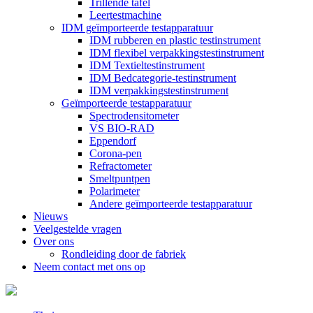
Trillende tafel
Leertestmachine
IDM geïmporteerde testapparatuur
IDM rubberen en plastic testinstrument
IDM flexibel verpakkingstestinstrument
IDM Textieltestinstrument
IDM Bedcategorie-testinstrument
IDM verpakkingstestinstrument
Geïmporteerde testapparatuur
Spectrodensitometer
VS BIO-RAD
Eppendorf
Corona-pen
Refractometer
Smeltpuntpen
Polarimeter
Andere geïmporteerde testapparatuur
Nieuws
Veelgestelde vragen
Over ons
Rondleiding door de fabriek
Neem contact met ons op