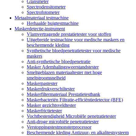
Glansmeter
Spectrodensitometer
Spectrofotometer
Metaalmateriaal testmachine
Herhaalde buigtestmachine
Maskerdetectie-instrument
Vlamvertragende prestatietester voor stoffen
Uitgebreide testmachine voor medische maskers en
beschermende kleding
Synthetische bloedpenetratietester voor medische
maskers
Anti-synthetische bloedpenetratie
Masker Ademhalingsweerstandstester
Smeltgeblazen materiaaltester met hoge
smeltstroomsnelheid
Maskerpastester
Maskerdrukverschiltester
Maskerfiltermateriaal Prestatietestbank
Maskerbacteriën Filtratie-efficiëntiedetector (BFE)
Masker gezichtsveldtester
Maskerfrictietester
Vochtbestendigheid Microbiële penetratietester
Anti-droge microbiële penetratietester
Verstoppingstestmonsterprocessor
Beschermende kleding Antizuur- en alkalitestsysteem