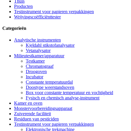
Thuis
Producten
Testinstrument voor papieren verpakkingen
Wrijvingscoëfficiënttester
Categorieën
Analytische instrumenten
Kjeldahl stikstofanalysator
Vetanalysator
Milieutestkamer/apparatuur
Testkamer
Chromatograaf
Droogoven
Incubator
Constante temperatuurdal
Doostype weerstandsoven
Box voor constante temperatuur en vochtigheid
Fysisch en chemisch analyse-instrument
Kamer en oven
Monstervoorbereidingsapparaat
Zuiverende faciliteit
Residuen van pesticiden
Testinstrument voor papieren verpakkingen
Elektronische trekmachine