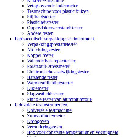
Rubbertestmachine
Vetoplossende Indexmeter
Testmachine voor plastic buizen
Stijfheidstester
Plasticiteitstester
Oppervlakteweerstandstester
Andere tester
Farmaceutisch verpakkingstestinstrument
Verpakkingsprestatietester
Afdichtingstester
Koppel meter
Vallende bal-impacttester
Polarisatie-stressmeter
Elektronische asafwijkingstester
Barstende tester
Warmteafdichtingstester
Diktemeter
Slagvastheidstester
Pinhole-tester van aluminiumfolie
Industriële testinstrumenten
Universele testmachine
Zuurstofindexmeter
Droogoven
Verouderingsoven
Box voor constante temperatuur en vochtigheid