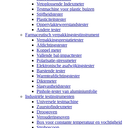
Vetoplossende Indexmeter
Testmachine voor plastic buizen
Stijfheidstester
Plasticiteitstester
Oppervlakteweerstandstester
Andere tester
Farmaceutisch verpakkingstestinstrument
Verpakkingsprestatietester
Afdichtingstester
Koppel meter
Vallende bal-impacttester
Polarisatie-stressmeter
Elektronische asafwijkingstester
Barstende tester
Warmteafdichtingstester
Diktemeter
Slagvastheidstester
Pinhole-tester van aluminiumfolie
Industriële testinstrumenten
Universele testmachine
Zuurstofindexmeter
Droogoven
Verouderingsoven
Box voor constante temperatuur en vochtigheid
Stroboscoop