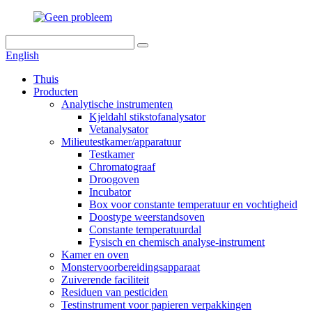
English
Thuis
Producten
Analytische instrumenten
Kjeldahl stikstofanalysator
Vetanalysator
Milieutestkamer/apparatuur
Testkamer
Chromatograaf
Droogoven
Incubator
Box voor constante temperatuur en vochtigheid
Doostype weerstandsoven
Constante temperatuurdal
Fysisch en chemisch analyse-instrument
Kamer en oven
Monstervoorbereidingsapparaat
Zuiverende faciliteit
Residuen van pesticiden
Testinstrument voor papieren verpakkingen