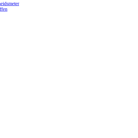
eidsmeter
ffen