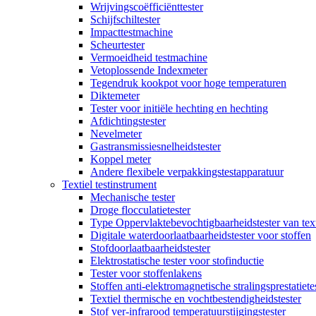
Wrijvingscoëfficiënttester
Schijfschiltester
Impacttestmachine
Scheurtester
Vermoeidheid testmachine
Vetoplossende Indexmeter
Tegendruk kookpot voor hoge temperaturen
Diktemeter
Tester voor initiële hechting en hechting
Afdichtingstester
Nevelmeter
Gastransmissiesnelheidstester
Koppel meter
Andere flexibele verpakkingstestapparatuur
Textiel testinstrument
Mechanische tester
Droge flocculatietester
Type Oppervlaktebevochtigbaarheidstester van text
Digitale waterdoorlaatbaarheidstester voor stoffen
Stofdoorlaatbaarheidstester
Elektrostatische tester voor stofinductie
Tester voor stoffenlakens
Stoffen anti-elektromagnetische stralingsprestatiete
Textiel thermische en vochtbestendigheidstester
Stof ver-infrarood temperatuurstijgingstester