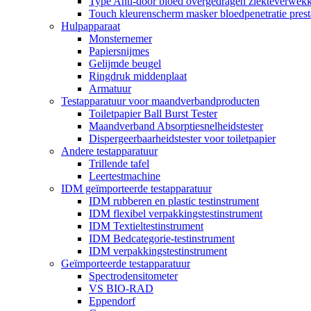
Type Anti-door bloed overgedragen ziekteverwekke
Touch kleurenscherm masker bloedpenetratie presta
Hulpapparaat
Monsternemer
Papiersnijmes
Gelijmde beugel
Ringdruk middenplaat
Armatuur
Testapparatuur voor maandverbandproducten
Toiletpapier Ball Burst Tester
Maandverband Absorptiesnelheidstester
Dispergeerbaarheidstester voor toiletpapier
Andere testapparatuur
Trillende tafel
Leertestmachine
IDM geïmporteerde testapparatuur
IDM rubberen en plastic testinstrument
IDM flexibel verpakkingstestinstrument
IDM Textieltestinstrument
IDM Bedcategorie-testinstrument
IDM verpakkingstestinstrument
Geïmporteerde testapparatuur
Spectrodensitometer
VS BIO-RAD
Eppendorf