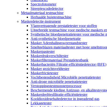
Spectrofotometer
Streepjescodedetector
Metaalmateriaal testmachine
Herhaalde buigtestmachine
Maskerdetectie-instrument
Vlamvertragende prestatietester voor stoffen
Uitgebreide testmachine voor medische maskers e
Synthetische bloedpenetratietester voor medische 
Anti-synthetische bloedpenetratie
Masker Ademhalingsweerstandstester
Smeltgeblazen materiaaltester met hoge smeltstro
Maskerpastester
Maskerdrukverschiltester
Maskerfiltermateriaal Prestatietestbank
Maskerbacteriën Filtratie-efficiëntiedetector (BFE)
Masker gezichtsveldtester
Maskerfrictietester
Vochtbestendigheid Microbiële penetratietester
Anti-droge microbiële penetratietester
Verstoppingstestmonsterprocessor
Beschermende kleding Antizuur- en alkalitestsyst
Maskerdeeltjesfiltratie-efficiëntietester
Kooldioxidegehaltedetector in ingeademd gas
Lekkagetester