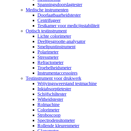
Spanningsdoorslagtester
Medische instrumenten
Doorlaatbaarheidstester
Centrifugeer
Testkamer voor medicijnstabiliteit
Optisch testinstrument
Lichte colorimeter
Deeltjesgrootte-analysator
Smeltpuntinstrument
Polarimeter
Stressmeter
Refractometer
Troebelheidsmeter
Instrumentaccessoires
Testinstrument voor drukwerk
Wrijvingsweerstand testmachine
Inktabsorptietester
Schijfschiltester
Witheidstester
Rolmachine
Colorimeter
Stroboscoop
Spectrodensitometer
Rollende kleurenmeter
Glansmeter