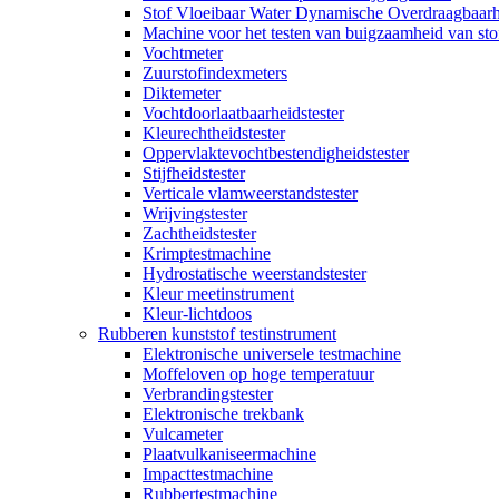
Stof Vloeibaar Water Dynamische Overdraagbaarh
Machine voor het testen van buigzaamheid van sto
Vochtmeter
Zuurstofindexmeters
Diktemeter
Vochtdoorlaatbaarheidstester
Kleurechtheidstester
Oppervlaktevochtbestendigheidstester
Stijfheidstester
Verticale vlamweerstandstester
Wrijvingstester
Zachtheidstester
Krimptestmachine
Hydrostatische weerstandstester
Kleur meetinstrument
Kleur-lichtdoos
Rubberen kunststof testinstrument
Elektronische universele testmachine
Moffeloven op hoge temperatuur
Verbrandingstester
Elektronische trekbank
Vulcameter
Plaatvulkaniseermachine
Impacttestmachine
Rubbertestmachine