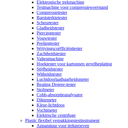
Elektronische trekmachine
Testmachine voor compressieweerstand
Compressietester
Barststerktetester
Scheurtester
Gladheidstester
Piercingtester
Vouwtester
Peelingtester
Wrijvingscoëfficiënttester
Zachtheidstester
Valtestmachine
Hoektester voor kartonnen gevelbeplating
Stijfheidstester
Witheidstester
Luchtdoorlaatbaarheidsmeter
Beating Degree-tester
Stofmeter
Cobb-absorptieanalysator
Diktemeter
Kleur-lichtdoos
Vochtmeter
Elektrische centrifuge
Plastic flexibel verpakkingstestinstrument
Apparatuur voor trekproeven