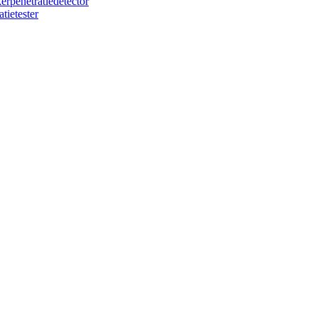
rpenetratiedetector
tietester