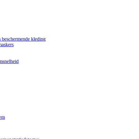
n beschermende kleding
maskers
omsnelheid
eem