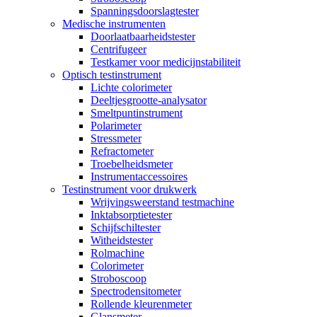
Spanningsdoorslagtester
Medische instrumenten
Doorlaatbaarheidstester
Centrifugeer
Testkamer voor medicijnstabiliteit
Optisch testinstrument
Lichte colorimeter
Deeltjesgrootte-analysator
Smeltpuntinstrument
Polarimeter
Stressmeter
Refractometer
Troebelheidsmeter
Instrumentaccessoires
Testinstrument voor drukwerk
Wrijvingsweerstand testmachine
Inktabsorptietester
Schijfschiltester
Witheidstester
Rolmachine
Colorimeter
Stroboscoop
Spectrodensitometer
Rollende kleurenmeter
Glansmeter