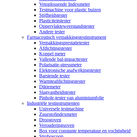
Vetoplossende Indexmeter
Testmachine voor plastic buizen
Stijfheidstester
Plasticiteitstester
Oppervlakteweerstandstester
Andere tester
Farmaceutisch verpakkingstestinstrument
Verpakkingsprestatietester
Afdichtingstester
Koppel meter
Vallende bal-impacttester
Polarisatie-stressmeter
Elektronische asafwijkingstester
Barstende tester
Warmteafdichtingstester
Diktemeter
Slagvastheidstester
Pinhole-tester van aluminiumfolie
Industriële testinstrumenten
Universele testmachine
Zuurstofindexmeter
Droogoven
Verouderingsoven
Box voor constante temperatuur en vochtigheid
Stroboscoop