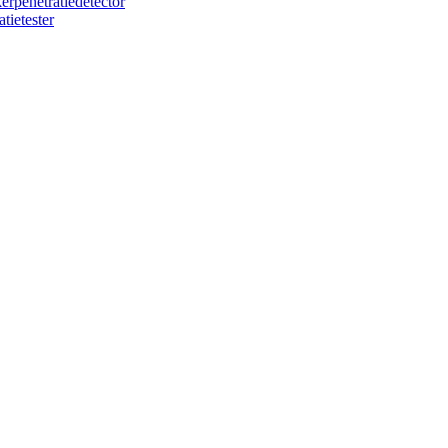
rpenetratiedetector
tietester