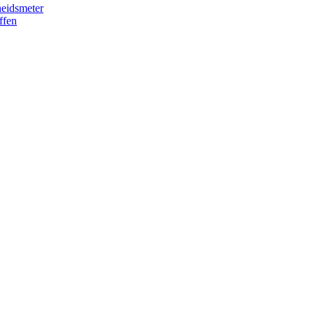
eidsmeter
ffen