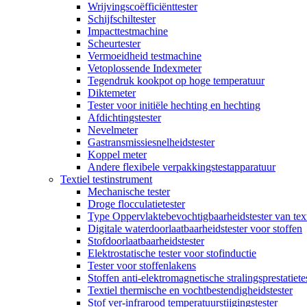
Wrijvingscoëfficiënttester
Schijfschiltester
Impacttestmachine
Scheurtester
Vermoeidheid testmachine
Vetoplossende Indexmeter
Tegendruk kookpot op hoge temperatuur
Diktemeter
Tester voor initiële hechting en hechting
Afdichtingstester
Nevelmeter
Gastransmissiesnelheidstester
Koppel meter
Andere flexibele verpakkingstestapparatuur
Textiel testinstrument
Mechanische tester
Droge flocculatietester
Type Oppervlaktebevochtigbaarheidstester van text
Digitale waterdoorlaatbaarheidstester voor stoffen
Stofdoorlaatbaarheidstester
Elektrostatische tester voor stofinductie
Tester voor stoffenlakens
Stoffen anti-elektromagnetische stralingsprestatiete
Textiel thermische en vochtbestendigheidstester
Stof ver-infrarood temperatuurstijgingstester