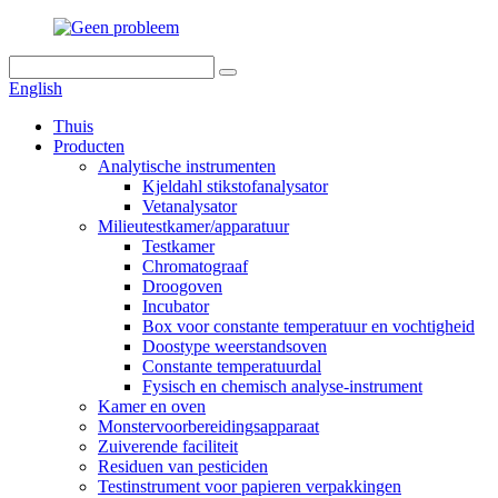
English
Thuis
Producten
Analytische instrumenten
Kjeldahl stikstofanalysator
Vetanalysator
Milieutestkamer/apparatuur
Testkamer
Chromatograaf
Droogoven
Incubator
Box voor constante temperatuur en vochtigheid
Doostype weerstandsoven
Constante temperatuurdal
Fysisch en chemisch analyse-instrument
Kamer en oven
Monstervoorbereidingsapparaat
Zuiverende faciliteit
Residuen van pesticiden
Testinstrument voor papieren verpakkingen