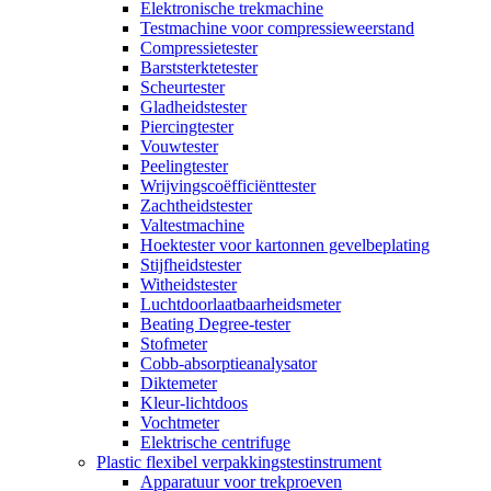
Elektronische trekmachine
Testmachine voor compressieweerstand
Compressietester
Barststerktetester
Scheurtester
Gladheidstester
Piercingtester
Vouwtester
Peelingtester
Wrijvingscoëfficiënttester
Zachtheidstester
Valtestmachine
Hoektester voor kartonnen gevelbeplating
Stijfheidstester
Witheidstester
Luchtdoorlaatbaarheidsmeter
Beating Degree-tester
Stofmeter
Cobb-absorptieanalysator
Diktemeter
Kleur-lichtdoos
Vochtmeter
Elektrische centrifuge
Plastic flexibel verpakkingstestinstrument
Apparatuur voor trekproeven