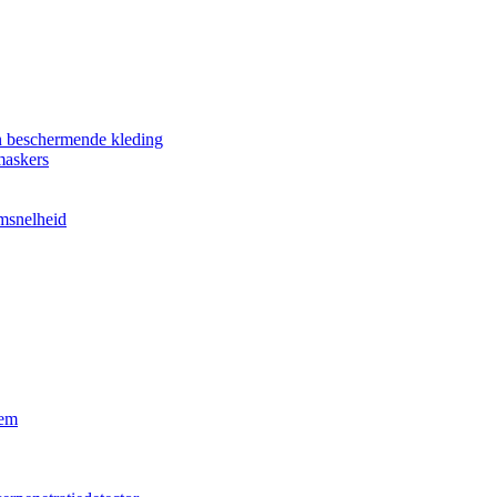
n beschermende kleding
maskers
omsnelheid
eem