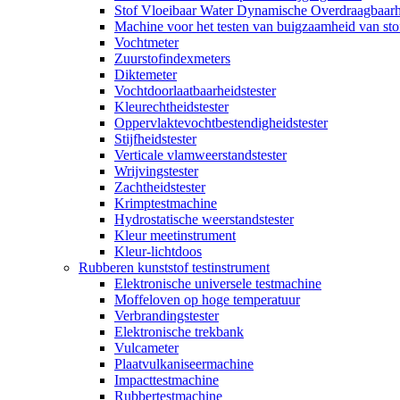
Stof Vloeibaar Water Dynamische Overdraagbaarh
Machine voor het testen van buigzaamheid van sto
Vochtmeter
Zuurstofindexmeters
Diktemeter
Vochtdoorlaatbaarheidstester
Kleurechtheidstester
Oppervlaktevochtbestendigheidstester
Stijfheidstester
Verticale vlamweerstandstester
Wrijvingstester
Zachtheidstester
Krimptestmachine
Hydrostatische weerstandstester
Kleur meetinstrument
Kleur-lichtdoos
Rubberen kunststof testinstrument
Elektronische universele testmachine
Moffeloven op hoge temperatuur
Verbrandingstester
Elektronische trekbank
Vulcameter
Plaatvulkaniseermachine
Impacttestmachine
Rubbertestmachine