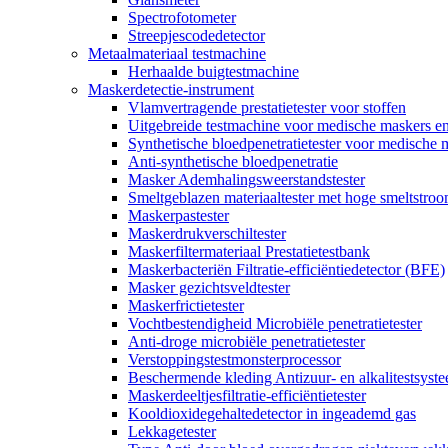
Spectrofotometer
Streepjescodedetector
Metaalmateriaal testmachine
Herhaalde buigtestmachine
Maskerdetectie-instrument
Vlamvertragende prestatietester voor stoffen
Uitgebreide testmachine voor medische maskers e
Synthetische bloedpenetratietester voor medische 
Anti-synthetische bloedpenetratie
Masker Ademhalingsweerstandstester
Smeltgeblazen materiaaltester met hoge smeltstro
Maskerpastester
Maskerdrukverschiltester
Maskerfiltermateriaal Prestatietestbank
Maskerbacteriën Filtratie-efficiëntiedetector (BFE)
Masker gezichtsveldtester
Maskerfrictietester
Vochtbestendigheid Microbiële penetratietester
Anti-droge microbiële penetratietester
Verstoppingstestmonsterprocessor
Beschermende kleding Antizuur- en alkalitestsyst
Maskerdeeltjesfiltratie-efficiëntietester
Kooldioxidegehaltedetector in ingeademd gas
Lekkagetester