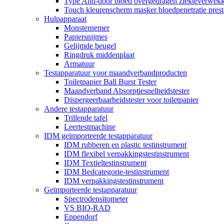
Type Anti-door bloed overgedragen ziekteverwekke
Touch kleurenscherm masker bloedpenetratie presta
Hulpapparaat
Monsternemer
Papiersnijmes
Gelijmde beugel
Ringdruk middenplaat
Armatuur
Testapparatuur voor maandverbandproducten
Toiletpapier Ball Burst Tester
Maandverband Absorptiesnelheidstester
Dispergeerbaarheidstester voor toiletpapier
Andere testapparatuur
Trillende tafel
Leertestmachine
IDM geïmporteerde testapparatuur
IDM rubberen en plastic testinstrument
IDM flexibel verpakkingstestinstrument
IDM Textieltestinstrument
IDM Bedcategorie-testinstrument
IDM verpakkingstestinstrument
Geïmporteerde testapparatuur
Spectrodensitometer
VS BIO-RAD
Eppendorf