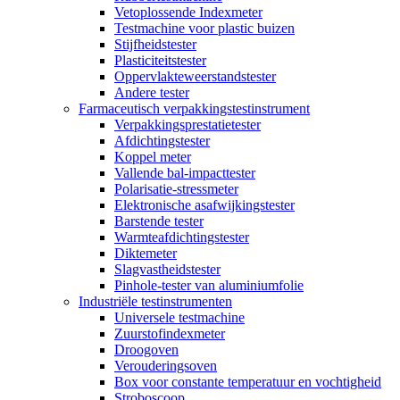
Vetoplossende Indexmeter
Testmachine voor plastic buizen
Stijfheidstester
Plasticiteitstester
Oppervlakteweerstandstester
Andere tester
Farmaceutisch verpakkingstestinstrument
Verpakkingsprestatietester
Afdichtingstester
Koppel meter
Vallende bal-impacttester
Polarisatie-stressmeter
Elektronische asafwijkingstester
Barstende tester
Warmteafdichtingstester
Diktemeter
Slagvastheidstester
Pinhole-tester van aluminiumfolie
Industriële testinstrumenten
Universele testmachine
Zuurstofindexmeter
Droogoven
Verouderingsoven
Box voor constante temperatuur en vochtigheid
Stroboscoop