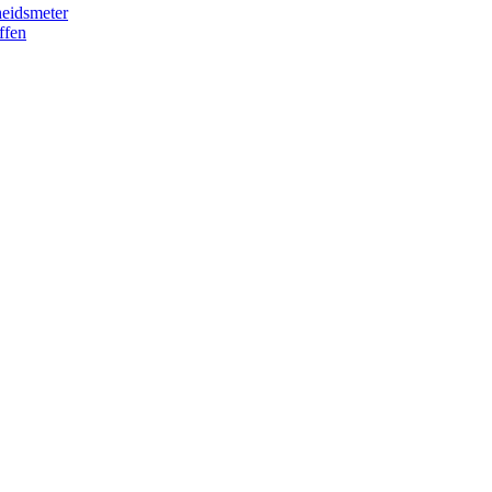
eidsmeter
ffen