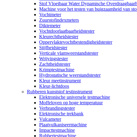
Stof Vloeibaar Water Dynamische Overdraagbaarh
Machine voor het testen van buigzaamheid van sto
Vochtmeter
Zuurstofindexmeters
Diktemeter
Vochtdoorlaatbaarheidstester
Kleurechtheidstester
Oppervlaktevochtbestendigheidstester
Stijfheidstester
Verticale vlamweerstandstester
Wrijvingstester
Zachtheidstester
Krimptestmachine
Hydrostatische weerstandstester
Kleur meetinstrument
Kleur-lichtdoos
Rubberen kunststof testinstrument
Elektronische universele testmachine
Moffeloven op hoge temperatuur
Verbrandingstester
Elektronische trekbank
Vulcameter
Plaatvulkaniseermachine
Impacttestmachine
Rubbertestmachine