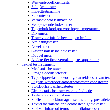
Wrijvingscoëfficiënttester
Schijfschiltester
Impacttestmachine
Scheurtester
Vermoeidheid testmachine
Vetoplossende Indexmeter
Tegendruk kookpot voor hoge temperaturen
Diktemeter
Tester voor initiële hechting en hechting
Afdichtingstester
Nevelmeter
Gastransmissiesnelheidstester
Koppel meter
Andere flexibele verpakkingstestapparatuur
Textiel testinstrument
Mechanische tester
Droge flocculatietester
Type Oppervlaktebevochtigbaarheidstester van text
Digitale waterdoorlaatbaarheidstester voor stoffen
Stofdoorlaatbaarheidstester
Elektrostatische tester voor stofinductie
Tester voor stoffenlakens
Stoffen anti-elektromagnetische stralingsprestatiete
Textiel thermische en vochtbestendigheidstester
Stof ver-infrarood temperatuurstijgingstester