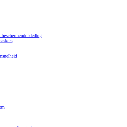
n beschermende kleding
maskers
omsnelheid
eem