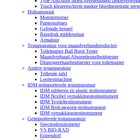
Type Anti-door bloed overgedragen ziekteverwekke
Touch kleurenscherm masker bloedpenetratie presta
Hulpapparaat
Monsternemer
Papiersnijmes
Gelijmde beugel
Ringdruk middenplaat
Armatuur
Testapparatuur voor maandverbandproducten
Toiletpapier Ball Burst Tester
Maandverband Absorptiesnelheidstester
Dispergeerbaarheidstester voor toiletpapier
Andere testapparatuur
Trillende tafel
Leertestmachine
IDM geïmporteerde testapparatuur
IDM rubberen en plastic testinstrument
IDM flexibel verpakkingstestinstrument
IDM Textieltestinstrument
IDM Bedcategorie-testinstrument
IDM verpakkingstestinstrument
Geïmporteerde testapparatuur
Spectrodensitometer
VS BIO-RAD
Eppendorf