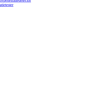
rpenetratiedetector
tietester