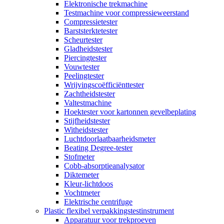
Elektronische trekmachine
Testmachine voor compressieweerstand
Compressietester
Barststerktetester
Scheurtester
Gladheidstester
Piercingtester
Vouwtester
Peelingtester
Wrijvingscoëfficiënttester
Zachtheidstester
Valtestmachine
Hoektester voor kartonnen gevelbeplating
Stijfheidstester
Witheidstester
Luchtdoorlaatbaarheidsmeter
Beating Degree-tester
Stofmeter
Cobb-absorptieanalysator
Diktemeter
Kleur-lichtdoos
Vochtmeter
Elektrische centrifuge
Plastic flexibel verpakkingstestinstrument
Apparatuur voor trekproeven