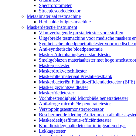
Spectrofotometer
Streepjescodedetector
Metaalmateriaal testmachine
Herhaalde buigtestmachine
Maskerdetectie-instrument
Vlamvertragende prestatietester voor stoffen
Uitgebreide testmachine voor medische maskers e
Synthetische bloedpenetratietester voor medische 
Anti-synthetische bloedpenetratie
Masker Ademhalingsweerstandstester
Smeltgeblazen materiaaltester met hoge smeltstro
Maskerpastester
Maskerdrukverschiltester
Maskerfiltermateriaal Prestatietestbank
Maskerbacteriën Filtratie-efficiëntiedetector (BFE)
Masker gezichtsveldtester
Maskerfrictietester
Vochtbestendigheid Microbiële penetratietester
Anti-droge microbiële penetratietester
Verstoppingstestmonsterprocessor
Beschermende kleding Antizuur- en alkalitestsyst
Maskerdeeltjesfiltratie-efficiëntietester
Kooldioxidegehaltedetector in ingeademd gas
Lekkagetester