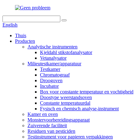
English
Thuis
Producten
Analytische instrumenten
Kjeldahl stikstofanalysator
Vetanalysator
Milieutestkamer/apparatuur
Testkamer
Chromatograaf
Droogoven
Incubator
Box voor constante temperatuur en vochtigheid
Doostype weerstandsoven
Constante temperatuurdal
Fysisch en chemisch analyse-instrument
Kamer en oven
Monstervoorbereidingsapparaat
Zuiverende faciliteit
Residuen van pesticiden
Testinstrument voor papieren verpakkingen