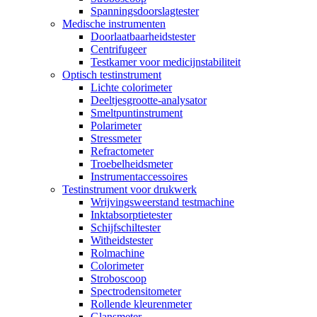
Spanningsdoorslagtester
Medische instrumenten
Doorlaatbaarheidstester
Centrifugeer
Testkamer voor medicijnstabiliteit
Optisch testinstrument
Lichte colorimeter
Deeltjesgrootte-analysator
Smeltpuntinstrument
Polarimeter
Stressmeter
Refractometer
Troebelheidsmeter
Instrumentaccessoires
Testinstrument voor drukwerk
Wrijvingsweerstand testmachine
Inktabsorptietester
Schijfschiltester
Witheidstester
Rolmachine
Colorimeter
Stroboscoop
Spectrodensitometer
Rollende kleurenmeter
Glansmeter