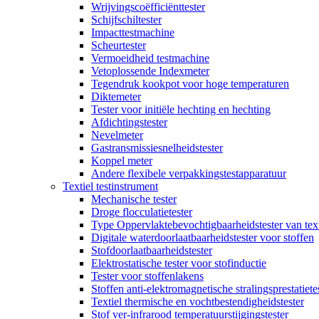
Wrijvingscoëfficiënttester
Schijfschiltester
Impacttestmachine
Scheurtester
Vermoeidheid testmachine
Vetoplossende Indexmeter
Tegendruk kookpot voor hoge temperaturen
Diktemeter
Tester voor initiële hechting en hechting
Afdichtingstester
Nevelmeter
Gastransmissiesnelheidstester
Koppel meter
Andere flexibele verpakkingstestapparatuur
Textiel testinstrument
Mechanische tester
Droge flocculatietester
Type Oppervlaktebevochtigbaarheidstester van text
Digitale waterdoorlaatbaarheidstester voor stoffen
Stofdoorlaatbaarheidstester
Elektrostatische tester voor stofinductie
Tester voor stoffenlakens
Stoffen anti-elektromagnetische stralingsprestatiete
Textiel thermische en vochtbestendigheidstester
Stof ver-infrarood temperatuurstijgingstester