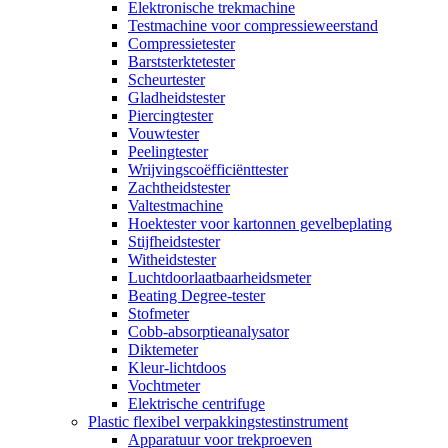
Elektronische trekmachine
Testmachine voor compressieweerstand
Compressietester
Barststerktetester
Scheurtester
Gladheidstester
Piercingtester
Vouwtester
Peelingtester
Wrijvingscoëfficiënttester
Zachtheidstester
Valtestmachine
Hoektester voor kartonnen gevelbeplating
Stijfheidstester
Witheidstester
Luchtdoorlaatbaarheidsmeter
Beating Degree-tester
Stofmeter
Cobb-absorptieanalysator
Diktemeter
Kleur-lichtdoos
Vochtmeter
Elektrische centrifuge
Plastic flexibel verpakkingstestinstrument
Apparatuur voor trekproeven