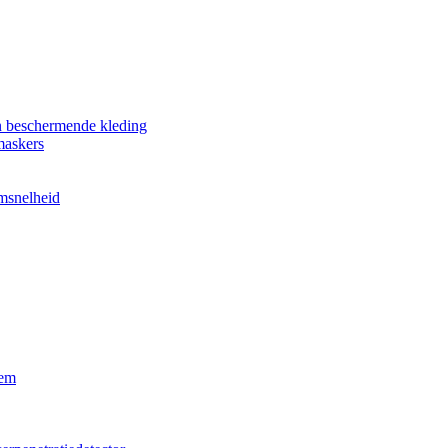
n beschermende kleding
maskers
omsnelheid
eem