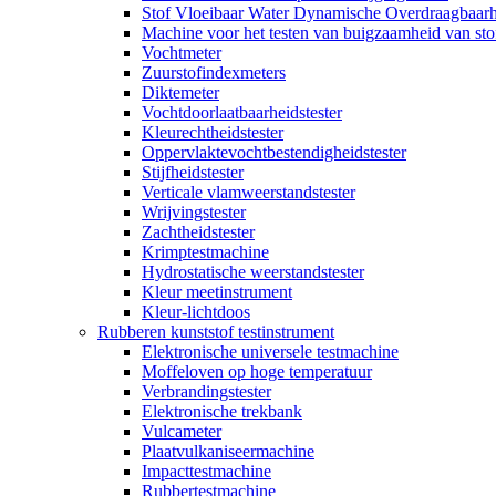
Stof Vloeibaar Water Dynamische Overdraagbaarh
Machine voor het testen van buigzaamheid van sto
Vochtmeter
Zuurstofindexmeters
Diktemeter
Vochtdoorlaatbaarheidstester
Kleurechtheidstester
Oppervlaktevochtbestendigheidstester
Stijfheidstester
Verticale vlamweerstandstester
Wrijvingstester
Zachtheidstester
Krimptestmachine
Hydrostatische weerstandstester
Kleur meetinstrument
Kleur-lichtdoos
Rubberen kunststof testinstrument
Elektronische universele testmachine
Moffeloven op hoge temperatuur
Verbrandingstester
Elektronische trekbank
Vulcameter
Plaatvulkaniseermachine
Impacttestmachine
Rubbertestmachine