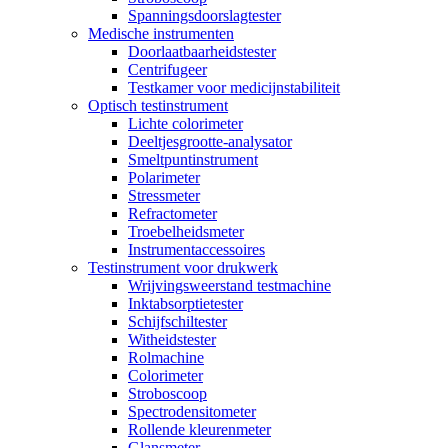
Spanningsdoorslagtester
Medische instrumenten
Doorlaatbaarheidstester
Centrifugeer
Testkamer voor medicijnstabiliteit
Optisch testinstrument
Lichte colorimeter
Deeltjesgrootte-analysator
Smeltpuntinstrument
Polarimeter
Stressmeter
Refractometer
Troebelheidsmeter
Instrumentaccessoires
Testinstrument voor drukwerk
Wrijvingsweerstand testmachine
Inktabsorptietester
Schijfschiltester
Witheidstester
Rolmachine
Colorimeter
Stroboscoop
Spectrodensitometer
Rollende kleurenmeter
Glansmeter