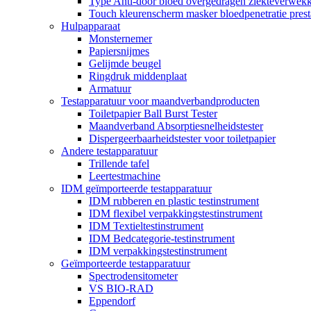
Type Anti-door bloed overgedragen ziekteverwekke
Touch kleurenscherm masker bloedpenetratie presta
Hulpapparaat
Monsternemer
Papiersnijmes
Gelijmde beugel
Ringdruk middenplaat
Armatuur
Testapparatuur voor maandverbandproducten
Toiletpapier Ball Burst Tester
Maandverband Absorptiesnelheidstester
Dispergeerbaarheidstester voor toiletpapier
Andere testapparatuur
Trillende tafel
Leertestmachine
IDM geïmporteerde testapparatuur
IDM rubberen en plastic testinstrument
IDM flexibel verpakkingstestinstrument
IDM Textieltestinstrument
IDM Bedcategorie-testinstrument
IDM verpakkingstestinstrument
Geïmporteerde testapparatuur
Spectrodensitometer
VS BIO-RAD
Eppendorf