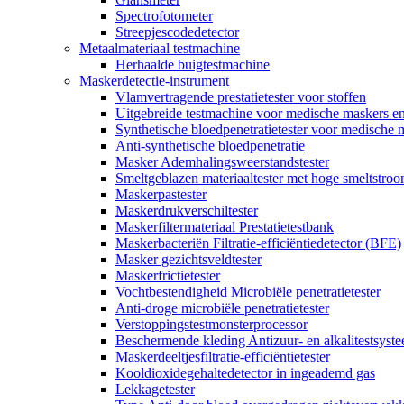
Spectrofotometer
Streepjescodedetector
Metaalmateriaal testmachine
Herhaalde buigtestmachine
Maskerdetectie-instrument
Vlamvertragende prestatietester voor stoffen
Uitgebreide testmachine voor medische maskers e
Synthetische bloedpenetratietester voor medische 
Anti-synthetische bloedpenetratie
Masker Ademhalingsweerstandstester
Smeltgeblazen materiaaltester met hoge smeltstro
Maskerpastester
Maskerdrukverschiltester
Maskerfiltermateriaal Prestatietestbank
Maskerbacteriën Filtratie-efficiëntiedetector (BFE)
Masker gezichtsveldtester
Maskerfrictietester
Vochtbestendigheid Microbiële penetratietester
Anti-droge microbiële penetratietester
Verstoppingstestmonsterprocessor
Beschermende kleding Antizuur- en alkalitestsyst
Maskerdeeltjesfiltratie-efficiëntietester
Kooldioxidegehaltedetector in ingeademd gas
Lekkagetester