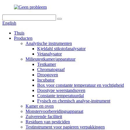
English
Thuis
Producten
Analytische instrumenten
Kjeldahl stikstofanalysator
Vetanalysator
Milieutestkamer/apparatuur
Testkamer
Chromatograaf
Droogoven
Incubator
Box voor constante temperatuur en vochtigheid
Doostype weerstandsoven
Constante temperatuurdal
Fysisch en chemisch analyse-instrument
Kamer en oven
Monstervoorbereidingsapparaat
Zuiverende faciliteit
Residuen van pesticiden
Testinstrument voor papieren verpakkingen