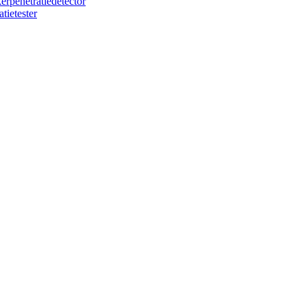
rpenetratiedetector
tietester