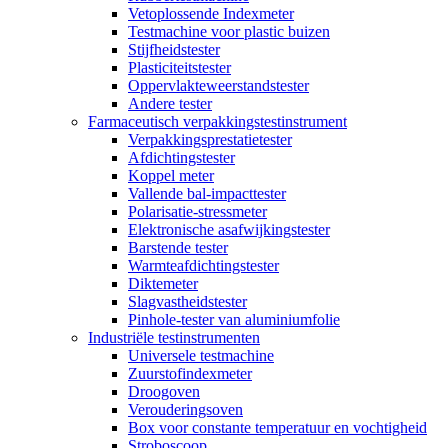
Vetoplossende Indexmeter
Testmachine voor plastic buizen
Stijfheidstester
Plasticiteitstester
Oppervlakteweerstandstester
Andere tester
Farmaceutisch verpakkingstestinstrument
Verpakkingsprestatietester
Afdichtingstester
Koppel meter
Vallende bal-impacttester
Polarisatie-stressmeter
Elektronische asafwijkingstester
Barstende tester
Warmteafdichtingstester
Diktemeter
Slagvastheidstester
Pinhole-tester van aluminiumfolie
Industriële testinstrumenten
Universele testmachine
Zuurstofindexmeter
Droogoven
Verouderingsoven
Box voor constante temperatuur en vochtigheid
Stroboscoop