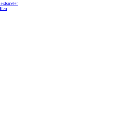
eidsmeter
ffen