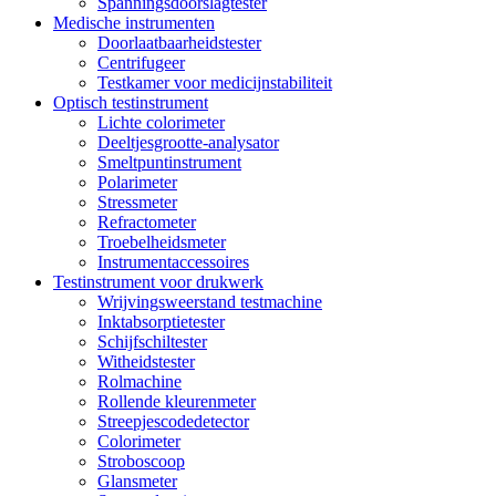
Spanningsdoorslagtester
Medische instrumenten
Doorlaatbaarheidstester
Centrifugeer
Testkamer voor medicijnstabiliteit
Optisch testinstrument
Lichte colorimeter
Deeltjesgrootte-analysator
Smeltpuntinstrument
Polarimeter
Stressmeter
Refractometer
Troebelheidsmeter
Instrumentaccessoires
Testinstrument voor drukwerk
Wrijvingsweerstand testmachine
Inktabsorptietester
Schijfschiltester
Witheidstester
Rolmachine
Rollende kleurenmeter
Streepjescodedetector
Colorimeter
Stroboscoop
Glansmeter