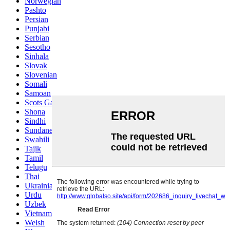
Norwegian
Pashto
Persian
Punjabi
Serbian
Sesotho
Sinhala
Slovak
Slovenian
Somali
Samoan
Scots Gaelic
Shona
Sindhi
Sundanese
Swahili
Tajik
Tamil
Telugu
Thai
Ukrainian
Urdu
Uzbek
Vietnamese
Welsh