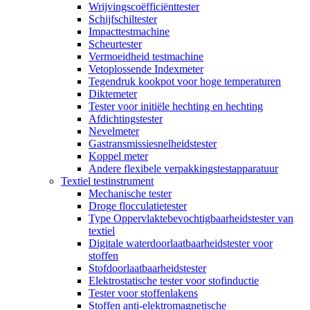
Wrijvingscoëfficiënttester
Schijfschiltester
Impacttestmachine
Scheurtester
Vermoeidheid testmachine
Vetoplossende Indexmeter
Tegendruk kookpot voor hoge temperaturen
Diktemeter
Tester voor initiële hechting en hechting
Afdichtingstester
Nevelmeter
Gastransmissiesnelheidstester
Koppel meter
Andere flexibele verpakkingstestapparatuur
Textiel testinstrument
Mechanische tester
Droge flocculatietester
Type Oppervlaktebevochtigbaarheidstester van
textiel
Digitale waterdoorlaatbaarheidstester voor
stoffen
Stofdoorlaatbaarheidstester
Elektrostatische tester voor stofinductie
Tester voor stoffenlakens
Stoffen anti-elektromagnetische