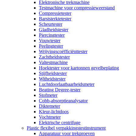
Elektronische trekmachine
Testmachine voor compressieweerstand
Compressietester
Barststerktetester
Scheurtester
Gladheidstester
Piercingtester
Vouwtester
Peelingtester
Wrijvingscoëfficiënttester
Zachtheidstester
Valtestmachine
Hoektester voor kartonnen gevelbeplating
Stijfheidstester
Witheidstester
Luchtdoorlaatbaarheidsmeter
Beating Degree-tester
Stofmeter
Cobb-absorptieanalysator
Diktemeter
Kleur-lichtdoos
Vochtmeter
Elektrische centrifuge
Plastic flexibel verpakkingstestinstrument
Apparatuur voor trekproeven