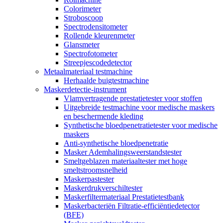
Colorimeter
Stroboscoop
Spectrodensitometer
Rollende kleurenmeter
Glansmeter
Spectrofotometer
Streepjescodedetector
Metaalmateriaal testmachine
Herhaalde buigtestmachine
Maskerdetectie-instrument
Vlamvertragende prestatietester voor stoffen
Uitgebreide testmachine voor medische maskers
en beschermende kleding
Synthetische bloedpenetratietester voor medische
maskers
Anti-synthetische bloedpenetratie
Masker Ademhalingsweerstandstester
Smeltgeblazen materiaaltester met hoge
smeltstroomsnelheid
Maskerpastester
Maskerdrukverschiltester
Maskerfiltermateriaal Prestatietestbank
Maskerbacteriën Filtratie-efficiëntiedetector
(BFE)