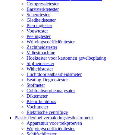
Compressietester
Barststerktetester
Scheurtester
Gladheidstester
Piercingtester
Vouwtester
Peelingtester
Wrijvingscoëfficiënttester
Zachtheidstester
Valtestmachine
Hoektester voor kartonnen gevelbeplating
Stijfheidstester
Witheidstester
Luchtdoorlaatbaarheidsmeter
Beating Degree-tester
Stofmeter
Cobb-absorptieanalysator
Diktemeter
Kleur-lichtdoos
Vochtmeter
Elektrische centrifuge
Plastic flexibel verpakkingstestinstrument
Apparatuur voor trekproeven
Wrijvingscoëfficiënttester
Schijfschiltester