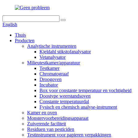
English
Thuis
Producten
Analytische instrumenten
Kjeldahl stikstofanalysator
Vetanalysator
Milieutestkamer/apparatuur
Testkamer
Chromatograaf
Droogoven
Incubator
Box voor constante temperatuur en vochtigheid
Doostype weerstandsoven
Constante temperatuurdal
Fysisch en chemisch analyse-instrument
Kamer en oven
Monstervoorbereidingsapparaat
Zuiverende faciliteit
Residuen van pesticiden
Testinstrument voor papieren verpakkingen