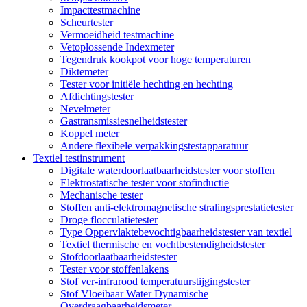
Impacttestmachine
Scheurtester
Vermoeidheid testmachine
Vetoplossende Indexmeter
Tegendruk kookpot voor hoge temperaturen
Diktemeter
Tester voor initiële hechting en hechting
Afdichtingstester
Nevelmeter
Gastransmissiesnelheidstester
Koppel meter
Andere flexibele verpakkingstestapparatuur
Textiel testinstrument
Digitale waterdoorlaatbaarheidstester voor stoffen
Elektrostatische tester voor stofinductie
Mechanische tester
Stoffen anti-elektromagnetische stralingsprestatietester
Droge flocculatietester
Type Oppervlaktebevochtigbaarheidstester van textiel
Textiel thermische en vochtbestendigheidstester
Stofdoorlaatbaarheidstester
Tester voor stoffenlakens
Stof ver-infrarood temperatuurstijgingstester
Stof Vloeibaar Water Dynamische
Overdraagbaarheidsmeter