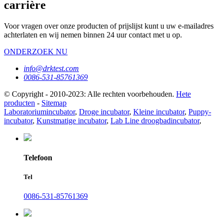
carrière
Voor vragen over onze producten of prijslijst kunt u uw e-mailadres
achterlaten en wij nemen binnen 24 uur contact met u op.
ONDERZOEK NU
info@drktest.com
0086-531-85761369
© Copyright - 2010-2023: Alle rechten voorbehouden.
Hete
producten
-
Sitemap
Laboratoriumincubator
,
Droge incubator
,
Kleine incubator
,
Puppy-
incubator
,
Kunstmatige incubator
,
Lab Line droogbadincubator
,
Telefoon
Tel
0086-531-85761369