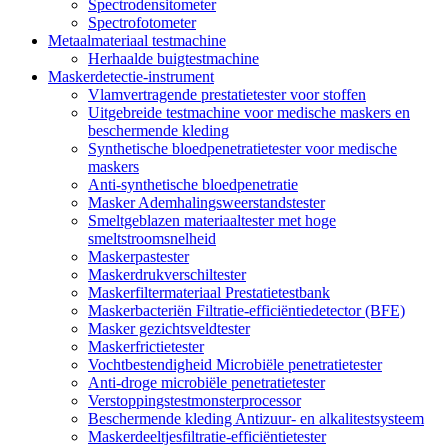
Spectrodensitometer
Spectrofotometer
Metaalmateriaal testmachine
Herhaalde buigtestmachine
Maskerdetectie-instrument
Vlamvertragende prestatietester voor stoffen
Uitgebreide testmachine voor medische maskers en
beschermende kleding
Synthetische bloedpenetratietester voor medische
maskers
Anti-synthetische bloedpenetratie
Masker Ademhalingsweerstandstester
Smeltgeblazen materiaaltester met hoge
smeltstroomsnelheid
Maskerpastester
Maskerdrukverschiltester
Maskerfiltermateriaal Prestatietestbank
Maskerbacteriën Filtratie-efficiëntiedetector (BFE)
Masker gezichtsveldtester
Maskerfrictietester
Vochtbestendigheid Microbiële penetratietester
Anti-droge microbiële penetratietester
Verstoppingstestmonsterprocessor
Beschermende kleding Antizuur- en alkalitestsysteem
Maskerdeeltjesfiltratie-efficiëntietester