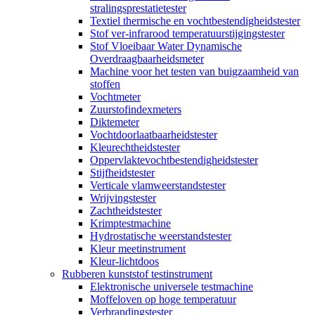
stralingsprestatietester
Textiel thermische en vochtbestendigheidstester
Stof ver-infrarood temperatuurstijgingstester
Stof Vloeibaar Water Dynamische
Overdraagbaarheidsmeter
Machine voor het testen van buigzaamheid van
stoffen
Vochtmeter
Zuurstofindexmeters
Diktemeter
Vochtdoorlaatbaarheidstester
Kleurechtheidstester
Oppervlaktevochtbestendigheidstester
Stijfheidstester
Verticale vlamweerstandstester
Wrijvingstester
Zachtheidstester
Krimptestmachine
Hydrostatische weerstandstester
Kleur meetinstrument
Kleur-lichtdoos
Rubberen kunststof testinstrument
Elektronische universele testmachine
Moffeloven op hoge temperatuur
Verbrandingstester