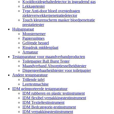
Kooldioxidegehaltedetector in ingeademd gas
Lekkagetester
Type Anti-door bloed overgedragen
ziekteverwekkerpenetratiedetector
Touch kleurenscherm masker bloedpenetratie
prestatietester
Hulpapparaat
Monsternemer
Papiersnijmes
Gelijmde beugel
Ringdruk middenplaat
Armatuur
Testapparatuur voor maandverbandproducten
Toiletpapier Ball Burst Tester
Maandverband Absorptiesnelheidstester
Dispergeerbaarheidstester voor toiletpapier
Andere testapparatuur
Trillende tafel
Leertestmachine
IDM geïmporteerde testapparatuur
IDM rubberen en plastic testinstrument
IDM flexibel verpakkingstestinstrument
IDM Textieltestinstrument
IDM Bedcategorie-testinstrument
IDM verpakkingstestinstrument