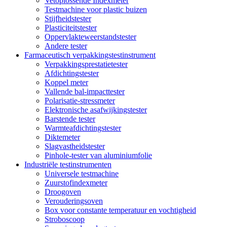
Vetoplossende Indexmeter
Testmachine voor plastic buizen
Stijfheidstester
Plasticiteitstester
Oppervlakteweerstandstester
Andere tester
Farmaceutisch verpakkingstestinstrument
Verpakkingsprestatietester
Afdichtingstester
Koppel meter
Vallende bal-impacttester
Polarisatie-stressmeter
Elektronische asafwijkingstester
Barstende tester
Warmteafdichtingstester
Diktemeter
Slagvastheidstester
Pinhole-tester van aluminiumfolie
Industriële testinstrumenten
Universele testmachine
Zuurstofindexmeter
Droogoven
Verouderingsoven
Box voor constante temperatuur en vochtigheid
Stroboscoop