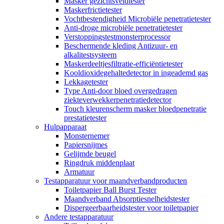
Masker gezichtsveldtester
Maskerfrictietester
Vochtbestendigheid Microbiële penetratietester
Anti-droge microbiële penetratietester
Verstoppingstestmonsterprocessor
Beschermende kleding Antizuur- en
alkalitestsysteem
Maskerdeeltjesfiltratie-efficiëntietester
Kooldioxidegehaltedetector in ingeademd gas
Lekkagetester
Type Anti-door bloed overgedragen
ziekteverwekkerpenetratiedetector
Touch kleurenscherm masker bloedpenetratie
prestatietester
Hulpapparaat
Monsternemer
Papiersnijmes
Gelijmde beugel
Ringdruk middenplaat
Armatuur
Testapparatuur voor maandverbandproducten
Toiletpapier Ball Burst Tester
Maandverband Absorptiesnelheidstester
Dispergeerbaarheidstester voor toiletpapier
Andere testapparatuur