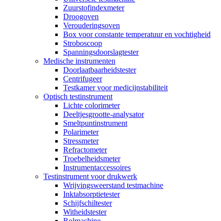
Zuurstofindexmeter
Droogoven
Verouderingsoven
Box voor constante temperatuur en vochtigheid
Stroboscoop
Spanningsdoorslagtester
Medische instrumenten
Doorlaatbaarheidstester
Centrifugeer
Testkamer voor medicijnstabiliteit
Optisch testinstrument
Lichte colorimeter
Deeltjesgrootte-analysator
Smeltpuntinstrument
Polarimeter
Stressmeter
Refractometer
Troebelheidsmeter
Instrumentaccessoires
Testinstrument voor drukwerk
Wrijvingsweerstand testmachine
Inktabsorptietester
Schijfschiltester
Witheidstester
Rolmachine