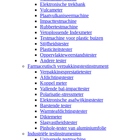
Elektronische trekbank
Vulcameter
Plaatvulkaniseermachine
Impacttestmachine
Rubbertestmachine
Vetoplossende Indexmeter
Testmachine voor plastic buizen
Stijfheidstester
Plasticiteitstester
Oppervlakteweerstandstester
Andere tester
Farmaceutisch verpakkingstestinstrument
Verpakkingsprestatietester
Afdichtingstester
Koppel meter
Vallende bal-impacttester
Polarisatie-stressmeter
Elektronische asafwijkingstester
Barstende tester
Warmteafdichtingstester
Diktemeter
Slagvastheidstester
Pinhole-tester van aluminiumfolie
Industriële testinstrumenten
Universele testmachine