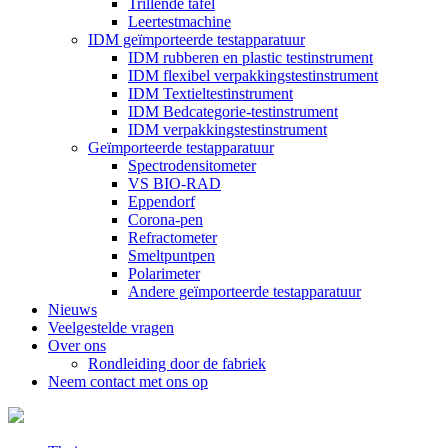
Trillende tafel
Leertestmachine
IDM geïmporteerde testapparatuur
IDM rubberen en plastic testinstrument
IDM flexibel verpakkingstestinstrument
IDM Textieltestinstrument
IDM Bedcategorie-testinstrument
IDM verpakkingstestinstrument
Geïmporteerde testapparatuur
Spectrodensitometer
VS BIO-RAD
Eppendorf
Corona-pen
Refractometer
Smeltpuntpen
Polarimeter
Andere geïmporteerde testapparatuur
Nieuws
Veelgestelde vragen
Over ons
Rondleiding door de fabriek
Neem contact met ons op