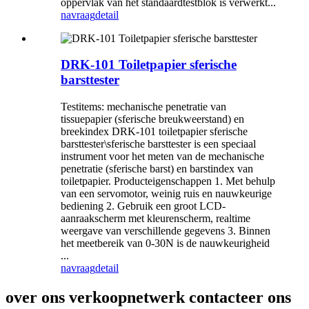
oppervlak van het standaardtestblok is verwerkt...
navraag
detail
DRK-101 Toiletpapier sferische
barsttester
Testitems: mechanische penetratie van
tissuepapier (sferische breukweerstand) en
breekindex DRK-101 toiletpapier sferische
barsttester\sferische barsttester is een speciaal
instrument voor het meten van de mechanische
penetratie (sferische barst) en barstindex van
toiletpapier. Producteigenschappen 1. Met behulp
van een servomotor, weinig ruis en nauwkeurige
bediening 2. Gebruik een groot LCD-
aanraakscherm met kleurenscherm, realtime
weergave van verschillende gegevens 3. Binnen
het meetbereik van 0-30N is de nauwkeurigheid
...
navraag
detail
over ons verkoopnetwerk contacteer ons