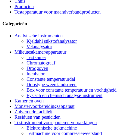
Thuis
Producten
Testapparatuur voor maandverbandproducten
Categorieën
Analytische instrumenten
Kjeldahl stikstofanalysator
Vetanalysator
Milieutestkamer/apparatuur
Testkamer
Chromatograaf
Droogoven
Incubator
Constante temperatuurdal
Doostype weerstandsoven
Box voor constante temperatuur en vochtigheid
Fysisch en chemisch analyse-instrument
Kamer en oven
Monstervoorbereidingsapparaat
Zuiverende faciliteit
Residuen van pesticiden
Testinstrument voor papieren verpakkingen
Elektronische trekmachine
Testmachine voor compressieweerstand