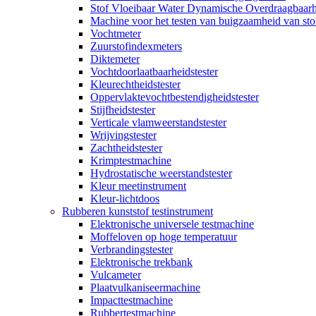
Stof Vloeibaar Water Dynamische Overdraagbaarh
Machine voor het testen van buigzaamheid van sto
Vochtmeter
Zuurstofindexmeters
Diktemeter
Vochtdoorlaatbaarheidstester
Kleurechtheidstester
Oppervlaktevochtbestendigheidstester
Stijfheidstester
Verticale vlamweerstandstester
Wrijvingstester
Zachtheidstester
Krimptestmachine
Hydrostatische weerstandstester
Kleur meetinstrument
Kleur-lichtdoos
Rubberen kunststof testinstrument
Elektronische universele testmachine
Moffeloven op hoge temperatuur
Verbrandingstester
Elektronische trekbank
Vulcameter
Plaatvulkaniseermachine
Impacttestmachine
Rubbertestmachine