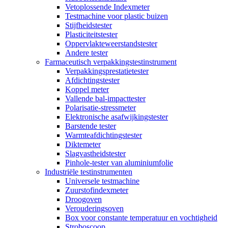
Vetoplossende Indexmeter
Testmachine voor plastic buizen
Stijfheidstester
Plasticiteitstester
Oppervlakteweerstandstester
Andere tester
Farmaceutisch verpakkingstestinstrument
Verpakkingsprestatietester
Afdichtingstester
Koppel meter
Vallende bal-impacttester
Polarisatie-stressmeter
Elektronische asafwijkingstester
Barstende tester
Warmteafdichtingstester
Diktemeter
Slagvastheidstester
Pinhole-tester van aluminiumfolie
Industriële testinstrumenten
Universele testmachine
Zuurstofindexmeter
Droogoven
Verouderingsoven
Box voor constante temperatuur en vochtigheid
Stroboscoop