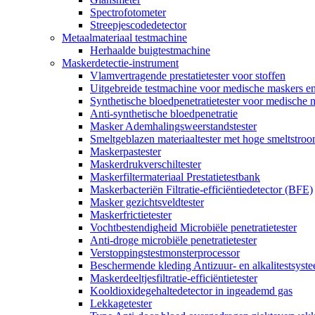
Spectrofotometer
Streepjescodedetector
Metaalmateriaal testmachine
Herhaalde buigtestmachine
Maskerdetectie-instrument
Vlamvertragende prestatietester voor stoffen
Uitgebreide testmachine voor medische maskers e
Synthetische bloedpenetratietester voor medische 
Anti-synthetische bloedpenetratie
Masker Ademhalingsweerstandstester
Smeltgeblazen materiaaltester met hoge smeltstro
Maskerpastester
Maskerdrukverschiltester
Maskerfiltermateriaal Prestatietestbank
Maskerbacteriën Filtratie-efficiëntiedetector (BFE)
Masker gezichtsveldtester
Maskerfrictietester
Vochtbestendigheid Microbiële penetratietester
Anti-droge microbiële penetratietester
Verstoppingstestmonsterprocessor
Beschermende kleding Antizuur- en alkalitestsyst
Maskerdeeltjesfiltratie-efficiëntietester
Kooldioxidegehaltedetector in ingeademd gas
Lekkagetester