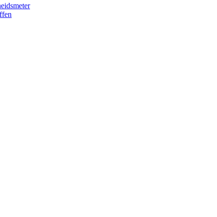
eidsmeter
ffen