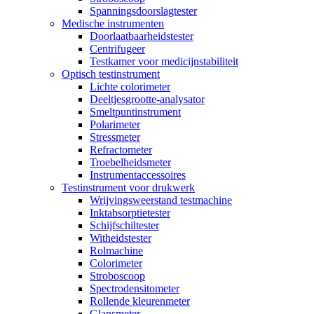
Spanningsdoorslagtester
Medische instrumenten
Doorlaatbaarheidstester
Centrifugeer
Testkamer voor medicijnstabiliteit
Optisch testinstrument
Lichte colorimeter
Deeltjesgrootte-analysator
Smeltpuntinstrument
Polarimeter
Stressmeter
Refractometer
Troebelheidsmeter
Instrumentaccessoires
Testinstrument voor drukwerk
Wrijvingsweerstand testmachine
Inktabsorptietester
Schijfschiltester
Witheidstester
Rolmachine
Colorimeter
Stroboscoop
Spectrodensitometer
Rollende kleurenmeter
Glansmeter