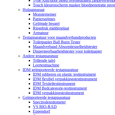
Type Anti-door bloed overgedragen ziekteverwekke
Touch kleurenscherm masker bloedpenetratie presta
Hulpapparaat
Monsternemer
Papiersnijmes
Gelijmde beugel
Ringdruk middenplaat
Armatuur
Testapparatuur voor maandverbandproducten
Toiletpapier Ball Burst Tester
Maandverband Absorptiesnelheidstester
Dispergeerbaarheidstester voor toiletpapier
Andere testapparatuur
Trillende tafel
Leertestmachine
IDM geïmporteerde testapparatuur
IDM rubberen en plastic testinstrument
IDM flexibel verpakkingstestinstrument
IDM Textieltestinstrument
IDM Bedcategorie-testinstrument
IDM verpakkingstestinstrument
Geïmporteerde testapparatuur
Spectrodensitometer
VS BIO-RAD
Eppendorf