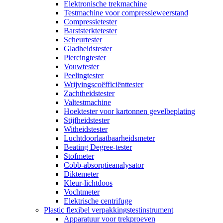
Elektronische trekmachine
Testmachine voor compressieweerstand
Compressietester
Barststerktetester
Scheurtester
Gladheidstester
Piercingtester
Vouwtester
Peelingtester
Wrijvingscoëfficiënttester
Zachtheidstester
Valtestmachine
Hoektester voor kartonnen gevelbeplating
Stijfheidstester
Witheidstester
Luchtdoorlaatbaarheidsmeter
Beating Degree-tester
Stofmeter
Cobb-absorptieanalysator
Diktemeter
Kleur-lichtdoos
Vochtmeter
Elektrische centrifuge
Plastic flexibel verpakkingstestinstrument
Apparatuur voor trekproeven