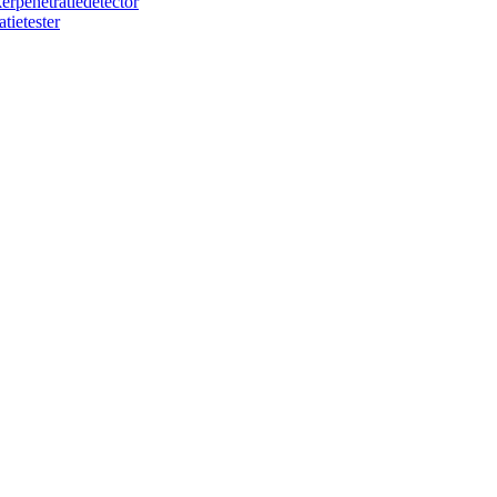
rpenetratiedetector
tietester