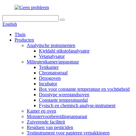
English
Thuis
Producten
Analytische instrumenten
Kjeldahl stikstofanalysator
Vetanalysator
Milieutestkamer/apparatuur
Testkamer
Chromatograaf
Droogoven
Incubator
Box voor constante temperatuur en vochtigheid
Doostype weerstandsoven
Constante temperatuurdal
Fysisch en chemisch analyse-instrument
Kamer en oven
Monstervoorbereidingsapparaat
Zuiverende faciliteit
Residuen van pesticiden
Testinstrument voor papieren verpakkingen