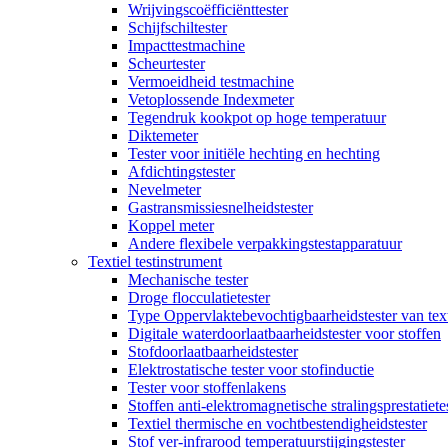
Wrijvingscoëfficiënttester
Schijfschiltester
Impacttestmachine
Scheurtester
Vermoeidheid testmachine
Vetoplossende Indexmeter
Tegendruk kookpot op hoge temperatuur
Diktemeter
Tester voor initiële hechting en hechting
Afdichtingstester
Nevelmeter
Gastransmissiesnelheidstester
Koppel meter
Andere flexibele verpakkingstestapparatuur
Textiel testinstrument
Mechanische tester
Droge flocculatietester
Type Oppervlaktebevochtigbaarheidstester van text
Digitale waterdoorlaatbaarheidstester voor stoffen
Stofdoorlaatbaarheidstester
Elektrostatische tester voor stofinductie
Tester voor stoffenlakens
Stoffen anti-elektromagnetische stralingsprestatiete
Textiel thermische en vochtbestendigheidstester
Stof ver-infrarood temperatuurstijgingstester