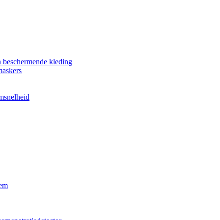
n beschermende kleding
maskers
omsnelheid
eem