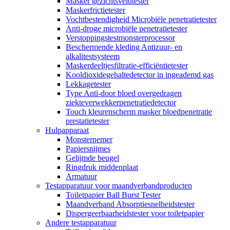
Masker gezichtsveldtester
Maskerfrictietester
Vochtbestendigheid Microbiële penetratietester
Anti-droge microbiële penetratietester
Verstoppingstestmonsterprocessor
Beschermende kleding Antizuur- en
alkalitestsysteem
Maskerdeeltjesfiltratie-efficiëntietester
Kooldioxidegehaltedetector in ingeademd gas
Lekkagetester
Type Anti-door bloed overgedragen
ziekteverwekkerpenetratiedetector
Touch kleurenscherm masker bloedpenetratie
prestatietester
Hulpapparaat
Monsternemer
Papiersnijmes
Gelijmde beugel
Ringdruk middenplaat
Armatuur
Testapparatuur voor maandverbandproducten
Toiletpapier Ball Burst Tester
Maandverband Absorptiesnelheidstester
Dispergeerbaarheidstester voor toiletpapier
Andere testapparatuur