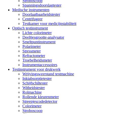
Stroboscoop
Spanningsdoorslagtester
Medische instrumenten
Doorlaatbaarheidstester
Centrifugeer
Testkamer voor medicijnstabiliteit
Optisch testinstrument
Lichte colorimeter
Deeltjesgrootte-analysator
Smeltpuntinstrument
Polarimeter
Stressmeter
Refractometer
Troebelheidsmeter
Instrumentaccessoires
Testinstrument voor drukwerk
Wrijvingsweerstand testmachine
Inktabsorptietester
Schijfschiltester
Witheidstester
Rolmachine
Rollende kleurenmeter
Streepjescodedetector
Colorimeter
Stroboscoop