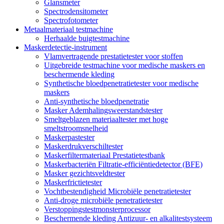
Glansmeter
Spectrodensitometer
Spectrofotometer
Metaalmateriaal testmachine
Herhaalde buigtestmachine
Maskerdetectie-instrument
Vlamvertragende prestatietester voor stoffen
Uitgebreide testmachine voor medische maskers en
beschermende kleding
Synthetische bloedpenetratietester voor medische
maskers
Anti-synthetische bloedpenetratie
Masker Ademhalingsweerstandstester
Smeltgeblazen materiaaltester met hoge
smeltstroomsnelheid
Maskerpastester
Maskerdrukverschiltester
Maskerfiltermateriaal Prestatietestbank
Maskerbacteriën Filtratie-efficiëntiedetector (BFE)
Masker gezichtsveldtester
Maskerfrictietester
Vochtbestendigheid Microbiële penetratietester
Anti-droge microbiële penetratietester
Verstoppingstestmonsterprocessor
Beschermende kleding Antizuur- en alkalitestsysteem