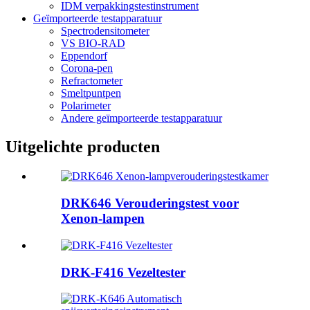
IDM verpakkingstestinstrument
Geïmporteerde testapparatuur
Spectrodensitometer
VS BIO-RAD
Eppendorf
Corona-pen
Refractometer
Smeltpuntpen
Polarimeter
Andere geïmporteerde testapparatuur
Uitgelichte producten
DRK646 Verouderingstest voor
Xenon-lampen
DRK-F416 Vezeltester