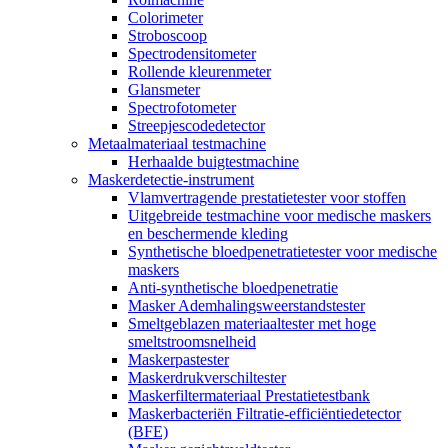
Colorimeter
Stroboscoop
Spectrodensitometer
Rollende kleurenmeter
Glansmeter
Spectrofotometer
Streepjescodedetector
Metaalmateriaal testmachine
Herhaalde buigtestmachine
Maskerdetectie-instrument
Vlamvertragende prestatietester voor stoffen
Uitgebreide testmachine voor medische maskers
en beschermende kleding
Synthetische bloedpenetratietester voor medische
maskers
Anti-synthetische bloedpenetratie
Masker Ademhalingsweerstandstester
Smeltgeblazen materiaaltester met hoge
smeltstroomsnelheid
Maskerpastester
Maskerdrukverschiltester
Maskerfiltermateriaal Prestatietestbank
Maskerbacteriën Filtratie-efficiëntiedetector
(BFE)