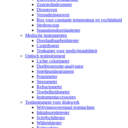
Zuurstofindexmeter
Droogoven
Verouderingsoven
Box voor constante temperatuur en vochtigheid
Stroboscoop
Spanningsdoorslagtester
Medische instrumenten
Doorlaatbaarheidstester
Centrifugeer
Testkamer voor medicijnstabiliteit
Optisch testinstrument
Lichte colorimeter
Deeltjesgrootte-analysator
Smeltpuntinstrument
Polarimeter
Stressmeter
Refractometer
Troebelheidsmeter
Instrumentaccessoires
Testinstrument voor drukwerk
Wrijvingsweerstand testmachine
Inktabsorptietester
Schijfschiltester
Witheidstester
Rolmachine