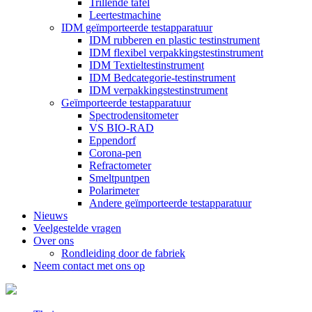
Trillende tafel
Leertestmachine
IDM geïmporteerde testapparatuur
IDM rubberen en plastic testinstrument
IDM flexibel verpakkingstestinstrument
IDM Textieltestinstrument
IDM Bedcategorie-testinstrument
IDM verpakkingstestinstrument
Geïmporteerde testapparatuur
Spectrodensitometer
VS BIO-RAD
Eppendorf
Corona-pen
Refractometer
Smeltpuntpen
Polarimeter
Andere geïmporteerde testapparatuur
Nieuws
Veelgestelde vragen
Over ons
Rondleiding door de fabriek
Neem contact met ons op