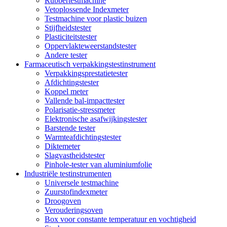
Rubbertestmachine
Vetoplossende Indexmeter
Testmachine voor plastic buizen
Stijfheidstester
Plasticiteitstester
Oppervlakteweerstandstester
Andere tester
Farmaceutisch verpakkingstestinstrument
Verpakkingsprestatietester
Afdichtingstester
Koppel meter
Vallende bal-impacttester
Polarisatie-stressmeter
Elektronische asafwijkingstester
Barstende tester
Warmteafdichtingstester
Diktemeter
Slagvastheidstester
Pinhole-tester van aluminiumfolie
Industriële testinstrumenten
Universele testmachine
Zuurstofindexmeter
Droogoven
Verouderingsoven
Box voor constante temperatuur en vochtigheid