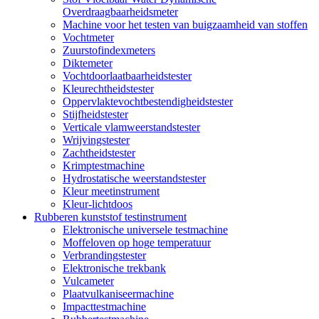
Overdraagbaarheidsmeter
Machine voor het testen van buigzaamheid van stoffen
Vochtmeter
Zuurstofindexmeters
Diktemeter
Vochtdoorlaatbaarheidstester
Kleurechtheidstester
Oppervlaktevochtbestendigheidstester
Stijfheidstester
Verticale vlamweerstandstester
Wrijvingstester
Zachtheidstester
Krimptestmachine
Hydrostatische weerstandstester
Kleur meetinstrument
Kleur-lichtdoos
Rubberen kunststof testinstrument
Elektronische universele testmachine
Moffeloven op hoge temperatuur
Verbrandingstester
Elektronische trekbank
Vulcameter
Plaatvulkaniseermachine
Impacttestmachine