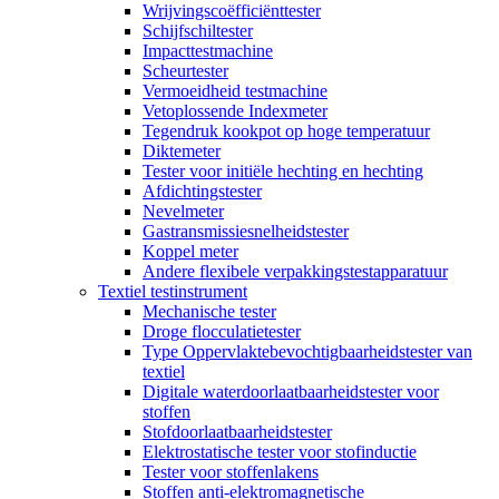
Wrijvingscoëfficiënttester
Schijfschiltester
Impacttestmachine
Scheurtester
Vermoeidheid testmachine
Vetoplossende Indexmeter
Tegendruk kookpot op hoge temperatuur
Diktemeter
Tester voor initiële hechting en hechting
Afdichtingstester
Nevelmeter
Gastransmissiesnelheidstester
Koppel meter
Andere flexibele verpakkingstestapparatuur
Textiel testinstrument
Mechanische tester
Droge flocculatietester
Type Oppervlaktebevochtigbaarheidstester van
textiel
Digitale waterdoorlaatbaarheidstester voor
stoffen
Stofdoorlaatbaarheidstester
Elektrostatische tester voor stofinductie
Tester voor stoffenlakens
Stoffen anti-elektromagnetische