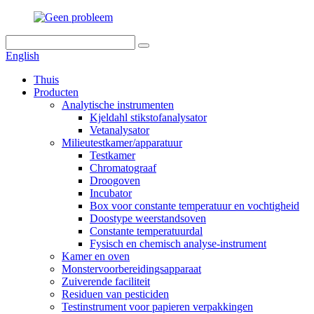
English
Thuis
Producten
Analytische instrumenten
Kjeldahl stikstofanalysator
Vetanalysator
Milieutestkamer/apparatuur
Testkamer
Chromatograaf
Droogoven
Incubator
Box voor constante temperatuur en vochtigheid
Doostype weerstandsoven
Constante temperatuurdal
Fysisch en chemisch analyse-instrument
Kamer en oven
Monstervoorbereidingsapparaat
Zuiverende faciliteit
Residuen van pesticiden
Testinstrument voor papieren verpakkingen