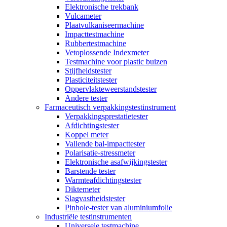
Elektronische trekbank
Vulcameter
Plaatvulkaniseermachine
Impacttestmachine
Rubbertestmachine
Vetoplossende Indexmeter
Testmachine voor plastic buizen
Stijfheidstester
Plasticiteitstester
Oppervlakteweerstandstester
Andere tester
Farmaceutisch verpakkingstestinstrument
Verpakkingsprestatietester
Afdichtingstester
Koppel meter
Vallende bal-impacttester
Polarisatie-stressmeter
Elektronische asafwijkingstester
Barstende tester
Warmteafdichtingstester
Diktemeter
Slagvastheidstester
Pinhole-tester van aluminiumfolie
Industriële testinstrumenten
Universele testmachine