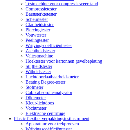
Testmachine voor compressieweerstand
Compressietester
Barststerktetester
Scheurtester
Gladheidstester
Piercingtester
Vouwtester
Peelingtester
Wrijvingscoëfficiënttester
Zachtheidstester
Valtestmachine
Hoektester voor kartonnen gevelbeplating
Stijfheidstester
Witheidstester
Luchtdoorlaatbaarheidsmeter
Beating Degree-tester
Stofmeter
Cobb-absorptieanalysator
Diktemeter
Kleur-lichtdoos
Vochtmeter
Elektrische centrifuge
Plastic flexibel verpakkingstestinstrument
Apparatuur voor trekproeven
Wrijvingscoëfficiënttester