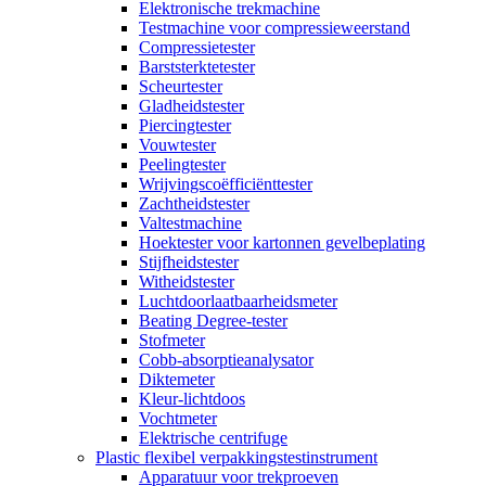
Elektronische trekmachine
Testmachine voor compressieweerstand
Compressietester
Barststerktetester
Scheurtester
Gladheidstester
Piercingtester
Vouwtester
Peelingtester
Wrijvingscoëfficiënttester
Zachtheidstester
Valtestmachine
Hoektester voor kartonnen gevelbeplating
Stijfheidstester
Witheidstester
Luchtdoorlaatbaarheidsmeter
Beating Degree-tester
Stofmeter
Cobb-absorptieanalysator
Diktemeter
Kleur-lichtdoos
Vochtmeter
Elektrische centrifuge
Plastic flexibel verpakkingstestinstrument
Apparatuur voor trekproeven