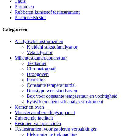
Thuis
Producten
Rubberen kunststof testinstrument
Plasticiteitstester
Categorieën
Analytische instrumenten
Kjeldahl stikstofanalysator
Vetanalysator
Milieutestkamer/apparatuur
Testkamer
Chromatograaf
Droogoven
Incubator
Constante temperatuurdal
Doostype weerstandsoven
Box voor constante temperatuur en vochtigheid
Fysisch en chemisch analyse-instrument
Kamer en oven
Monstervoorbereidingsapparaat
Zuiverende faciliteit
Residuen van pesticiden
Testinstrument voor papieren verpakkingen
Elektronische trekmachine