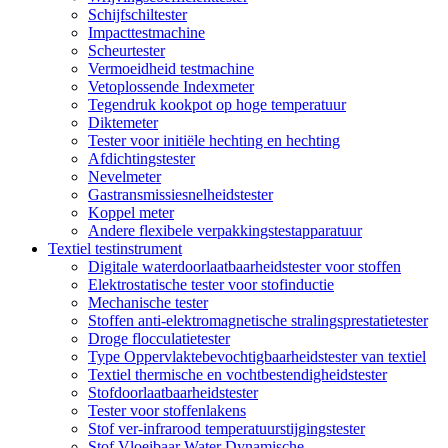
Schijfschiltester
Impacttestmachine
Scheurtester
Vermoeidheid testmachine
Vetoplossende Indexmeter
Tegendruk kookpot op hoge temperatuur
Diktemeter
Tester voor initiële hechting en hechting
Afdichtingstester
Nevelmeter
Gastransmissiesnelheidstester
Koppel meter
Andere flexibele verpakkingstestapparatuur
Textiel testinstrument
Digitale waterdoorlaatbaarheidstester voor stoffen
Elektrostatische tester voor stofinductie
Mechanische tester
Stoffen anti-elektromagnetische stralingsprestatietester
Droge flocculatietester
Type Oppervlaktebevochtigbaarheidstester van textiel
Textiel thermische en vochtbestendigheidstester
Stofdoorlaatbaarheidstester
Tester voor stoffenlakens
Stof ver-infrarood temperatuurstijgingstester
Stof Vloeibaar Water Dynamische