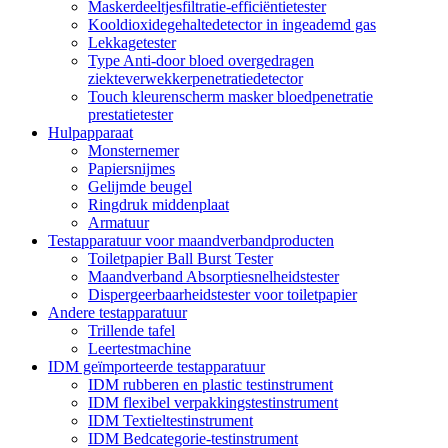
Maskerdeeltjesfiltratie-efficiëntietester
Kooldioxidegehaltedetector in ingeademd gas
Lekkagetester
Type Anti-door bloed overgedragen
ziekteverwekkerpenetratiedetector
Touch kleurenscherm masker bloedpenetratie
prestatietester
Hulpapparaat
Monsternemer
Papiersnijmes
Gelijmde beugel
Ringdruk middenplaat
Armatuur
Testapparatuur voor maandverbandproducten
Toiletpapier Ball Burst Tester
Maandverband Absorptiesnelheidstester
Dispergeerbaarheidstester voor toiletpapier
Andere testapparatuur
Trillende tafel
Leertestmachine
IDM geïmporteerde testapparatuur
IDM rubberen en plastic testinstrument
IDM flexibel verpakkingstestinstrument
IDM Textieltestinstrument
IDM Bedcategorie-testinstrument