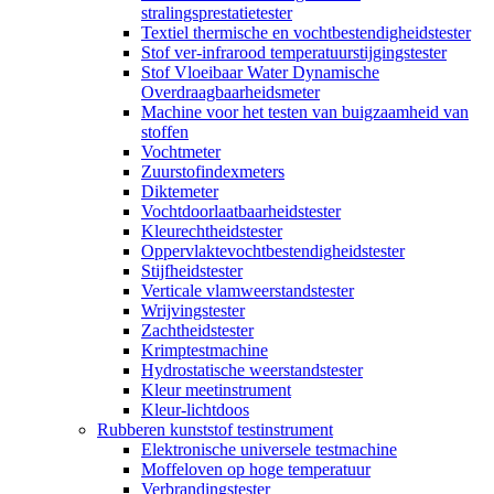
stralingsprestatietester
Textiel thermische en vochtbestendigheidstester
Stof ver-infrarood temperatuurstijgingstester
Stof Vloeibaar Water Dynamische
Overdraagbaarheidsmeter
Machine voor het testen van buigzaamheid van
stoffen
Vochtmeter
Zuurstofindexmeters
Diktemeter
Vochtdoorlaatbaarheidstester
Kleurechtheidstester
Oppervlaktevochtbestendigheidstester
Stijfheidstester
Verticale vlamweerstandstester
Wrijvingstester
Zachtheidstester
Krimptestmachine
Hydrostatische weerstandstester
Kleur meetinstrument
Kleur-lichtdoos
Rubberen kunststof testinstrument
Elektronische universele testmachine
Moffeloven op hoge temperatuur
Verbrandingstester