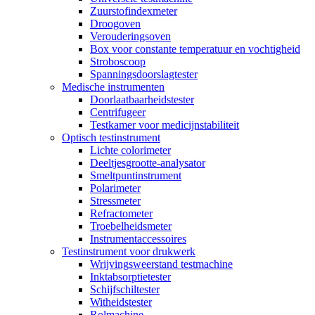
Zuurstofindexmeter
Droogoven
Verouderingsoven
Box voor constante temperatuur en vochtigheid
Stroboscoop
Spanningsdoorslagtester
Medische instrumenten
Doorlaatbaarheidstester
Centrifugeer
Testkamer voor medicijnstabiliteit
Optisch testinstrument
Lichte colorimeter
Deeltjesgrootte-analysator
Smeltpuntinstrument
Polarimeter
Stressmeter
Refractometer
Troebelheidsmeter
Instrumentaccessoires
Testinstrument voor drukwerk
Wrijvingsweerstand testmachine
Inktabsorptietester
Schijfschiltester
Witheidstester
Rolmachine