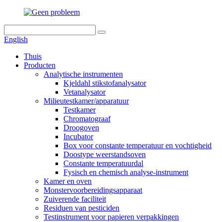
English
Thuis
Producten
Analytische instrumenten
Kjeldahl stikstofanalysator
Vetanalysator
Milieutestkamer/apparatuur
Testkamer
Chromatograaf
Droogoven
Incubator
Box voor constante temperatuur en vochtigheid
Doostype weerstandsoven
Constante temperatuurdal
Fysisch en chemisch analyse-instrument
Kamer en oven
Monstervoorbereidingsapparaat
Zuiverende faciliteit
Residuen van pesticiden
Testinstrument voor papieren verpakkingen