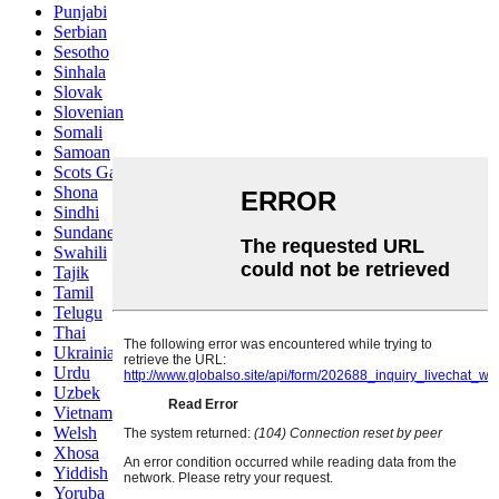
Punjabi
Serbian
Sesotho
Sinhala
Slovak
Slovenian
Somali
Samoan
Scots Gaelic
Shona
Sindhi
Sundanese
Swahili
Tajik
Tamil
Telugu
Thai
Ukrainian
Urdu
Uzbek
Vietnamese
Welsh
Xhosa
Yiddish
Yoruba