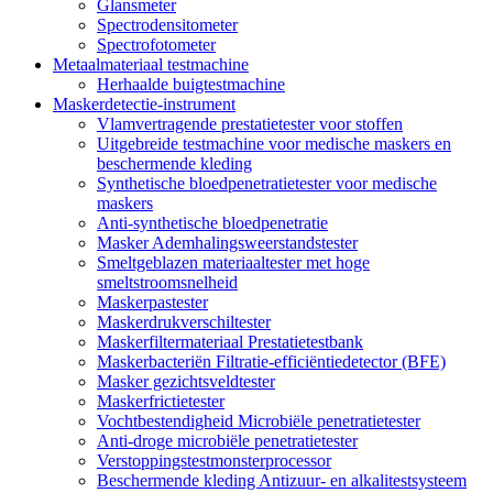
Glansmeter
Spectrodensitometer
Spectrofotometer
Metaalmateriaal testmachine
Herhaalde buigtestmachine
Maskerdetectie-instrument
Vlamvertragende prestatietester voor stoffen
Uitgebreide testmachine voor medische maskers en
beschermende kleding
Synthetische bloedpenetratietester voor medische
maskers
Anti-synthetische bloedpenetratie
Masker Ademhalingsweerstandstester
Smeltgeblazen materiaaltester met hoge
smeltstroomsnelheid
Maskerpastester
Maskerdrukverschiltester
Maskerfiltermateriaal Prestatietestbank
Maskerbacteriën Filtratie-efficiëntiedetector (BFE)
Masker gezichtsveldtester
Maskerfrictietester
Vochtbestendigheid Microbiële penetratietester
Anti-droge microbiële penetratietester
Verstoppingstestmonsterprocessor
Beschermende kleding Antizuur- en alkalitestsysteem