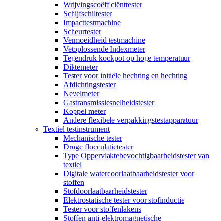
Wrijvingscoëfficiënttester
Schijfschiltester
Impacttestmachine
Scheurtester
Vermoeidheid testmachine
Vetoplossende Indexmeter
Tegendruk kookpot op hoge temperatuur
Diktemeter
Tester voor initiële hechting en hechting
Afdichtingstester
Nevelmeter
Gastransmissiesnelheidstester
Koppel meter
Andere flexibele verpakkingstestapparatuur
Textiel testinstrument
Mechanische tester
Droge flocculatietester
Type Oppervlaktebevochtigbaarheidstester van
textiel
Digitale waterdoorlaatbaarheidstester voor
stoffen
Stofdoorlaatbaarheidstester
Elektrostatische tester voor stofinductie
Tester voor stoffenlakens
Stoffen anti-elektromagnetische