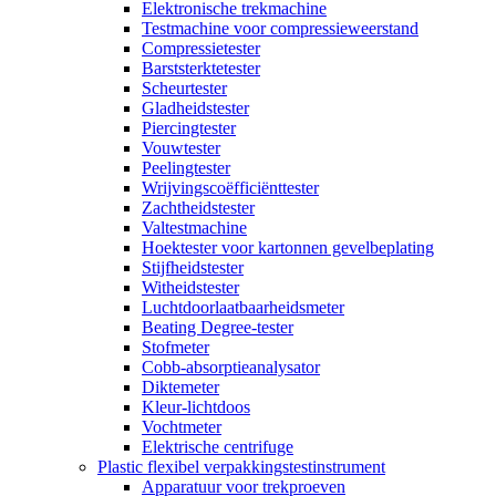
Elektronische trekmachine
Testmachine voor compressieweerstand
Compressietester
Barststerktetester
Scheurtester
Gladheidstester
Piercingtester
Vouwtester
Peelingtester
Wrijvingscoëfficiënttester
Zachtheidstester
Valtestmachine
Hoektester voor kartonnen gevelbeplating
Stijfheidstester
Witheidstester
Luchtdoorlaatbaarheidsmeter
Beating Degree-tester
Stofmeter
Cobb-absorptieanalysator
Diktemeter
Kleur-lichtdoos
Vochtmeter
Elektrische centrifuge
Plastic flexibel verpakkingstestinstrument
Apparatuur voor trekproeven