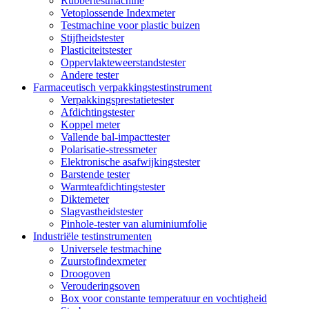
Rubbertestmachine
Vetoplossende Indexmeter
Testmachine voor plastic buizen
Stijfheidstester
Plasticiteitstester
Oppervlakteweerstandstester
Andere tester
Farmaceutisch verpakkingstestinstrument
Verpakkingsprestatietester
Afdichtingstester
Koppel meter
Vallende bal-impacttester
Polarisatie-stressmeter
Elektronische asafwijkingstester
Barstende tester
Warmteafdichtingstester
Diktemeter
Slagvastheidstester
Pinhole-tester van aluminiumfolie
Industriële testinstrumenten
Universele testmachine
Zuurstofindexmeter
Droogoven
Verouderingsoven
Box voor constante temperatuur en vochtigheid