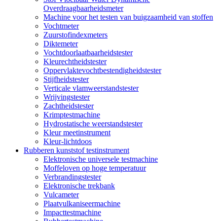
Overdraagbaarheidsmeter
Machine voor het testen van buigzaamheid van stoffen
Vochtmeter
Zuurstofindexmeters
Diktemeter
Vochtdoorlaatbaarheidstester
Kleurechtheidstester
Oppervlaktevochtbestendigheidstester
Stijfheidstester
Verticale vlamweerstandstester
Wrijvingstester
Zachtheidstester
Krimptestmachine
Hydrostatische weerstandstester
Kleur meetinstrument
Kleur-lichtdoos
Rubberen kunststof testinstrument
Elektronische universele testmachine
Moffeloven op hoge temperatuur
Verbrandingstester
Elektronische trekbank
Vulcameter
Plaatvulkaniseermachine
Impacttestmachine