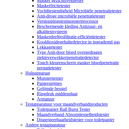
Masker gezichtsveldtester
Maskerfrictietester
Vochtbestendigheid Microbiële penetratietester
Anti-droge microbiële penetratietester
Verstoppingstestmonsterprocessor
Beschermende kleding Antizuur- en
alkalitestsysteem
Maskerdeeltjesfiltratie-efficiëntietester
Kooldioxidegehaltedetector in ingeademd gas
Lekkagetester
Type Anti-door bloed overgedragen
ziekteverwekkerpenetratiedetector
Touch kleurenscherm masker bloedpenetratie
prestatietester
Hulpapparaat
Monsternemer
Papiersnijmes
Gelijmde beugel
Ringdruk middenplaat
Armatuur
Testapparatuur voor maandverbandproducten
Toiletpapier Ball Burst Tester
Maandverband Absorptiesnelheidstester
Dispergeerbaarheidstester voor toiletpapier
Andere testapparatuur