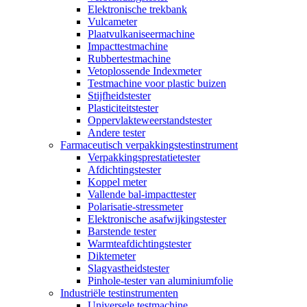
Elektronische trekbank
Vulcameter
Plaatvulkaniseermachine
Impacttestmachine
Rubbertestmachine
Vetoplossende Indexmeter
Testmachine voor plastic buizen
Stijfheidstester
Plasticiteitstester
Oppervlakteweerstandstester
Andere tester
Farmaceutisch verpakkingstestinstrument
Verpakkingsprestatietester
Afdichtingstester
Koppel meter
Vallende bal-impacttester
Polarisatie-stressmeter
Elektronische asafwijkingstester
Barstende tester
Warmteafdichtingstester
Diktemeter
Slagvastheidstester
Pinhole-tester van aluminiumfolie
Industriële testinstrumenten
Universele testmachine