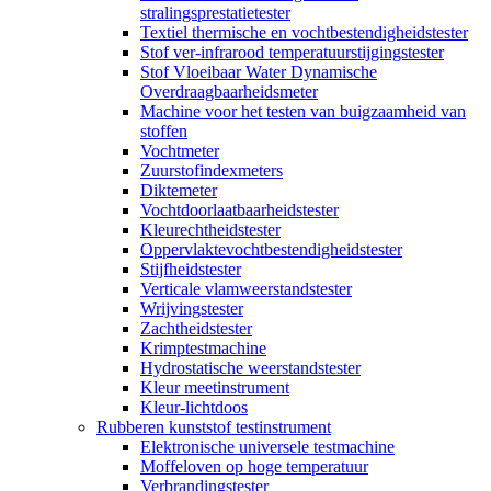
stralingsprestatietester
Textiel thermische en vochtbestendigheidstester
Stof ver-infrarood temperatuurstijgingstester
Stof Vloeibaar Water Dynamische
Overdraagbaarheidsmeter
Machine voor het testen van buigzaamheid van
stoffen
Vochtmeter
Zuurstofindexmeters
Diktemeter
Vochtdoorlaatbaarheidstester
Kleurechtheidstester
Oppervlaktevochtbestendigheidstester
Stijfheidstester
Verticale vlamweerstandstester
Wrijvingstester
Zachtheidstester
Krimptestmachine
Hydrostatische weerstandstester
Kleur meetinstrument
Kleur-lichtdoos
Rubberen kunststof testinstrument
Elektronische universele testmachine
Moffeloven op hoge temperatuur
Verbrandingstester