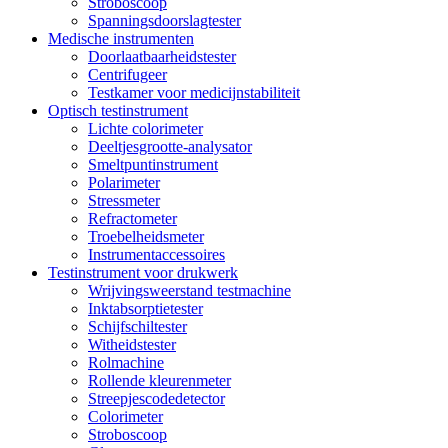
Stroboscoop
Spanningsdoorslagtester
Medische instrumenten
Doorlaatbaarheidstester
Centrifugeer
Testkamer voor medicijnstabiliteit
Optisch testinstrument
Lichte colorimeter
Deeltjesgrootte-analysator
Smeltpuntinstrument
Polarimeter
Stressmeter
Refractometer
Troebelheidsmeter
Instrumentaccessoires
Testinstrument voor drukwerk
Wrijvingsweerstand testmachine
Inktabsorptietester
Schijfschiltester
Witheidstester
Rolmachine
Rollende kleurenmeter
Streepjescodedetector
Colorimeter
Stroboscoop