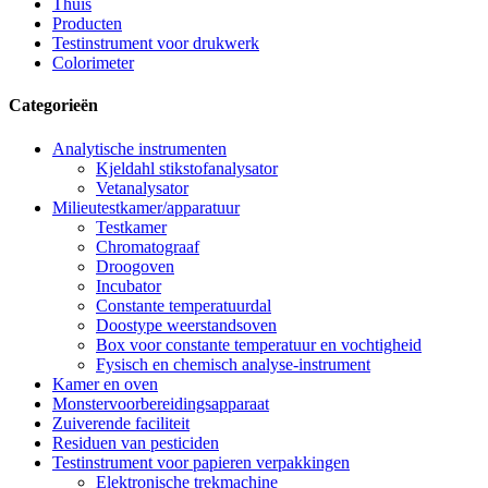
Thuis
Producten
Testinstrument voor drukwerk
Colorimeter
Categorieën
Analytische instrumenten
Kjeldahl stikstofanalysator
Vetanalysator
Milieutestkamer/apparatuur
Testkamer
Chromatograaf
Droogoven
Incubator
Constante temperatuurdal
Doostype weerstandsoven
Box voor constante temperatuur en vochtigheid
Fysisch en chemisch analyse-instrument
Kamer en oven
Monstervoorbereidingsapparaat
Zuiverende faciliteit
Residuen van pesticiden
Testinstrument voor papieren verpakkingen
Elektronische trekmachine