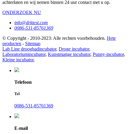
achterlaten en wij nemen binnen 24 uur contact met u op.
ONDERZOEK NU
info@drktest.com
0086-531-85761369
© Copyright - 2010-2023: Alle rechten voorbehouden.
Hete
producten
-
Sitemap
Lab Line droogbadincubator
,
Droge incubator
,
Laboratoriumincubator
,
Kunstmatige incubator
,
Puppy-incubator
,
Kleine incubator
,
Telefoon
Tel
0086-531-85761369
E-mail