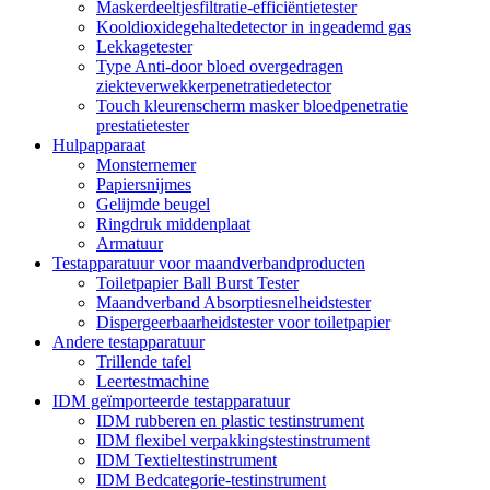
Maskerdeeltjesfiltratie-efficiëntietester
Kooldioxidegehaltedetector in ingeademd gas
Lekkagetester
Type Anti-door bloed overgedragen
ziekteverwekkerpenetratiedetector
Touch kleurenscherm masker bloedpenetratie
prestatietester
Hulpapparaat
Monsternemer
Papiersnijmes
Gelijmde beugel
Ringdruk middenplaat
Armatuur
Testapparatuur voor maandverbandproducten
Toiletpapier Ball Burst Tester
Maandverband Absorptiesnelheidstester
Dispergeerbaarheidstester voor toiletpapier
Andere testapparatuur
Trillende tafel
Leertestmachine
IDM geïmporteerde testapparatuur
IDM rubberen en plastic testinstrument
IDM flexibel verpakkingstestinstrument
IDM Textieltestinstrument
IDM Bedcategorie-testinstrument