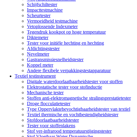
Schijfschiltester
Impacttestmachine
Scheurtester
Vermoeidheid testmachine
Vetoplossende Indexmeter
Tegendruk kookpot op hoge temperatuur
Diktemeter
Tester voor initiële hechting en hechting
Afdichtingstester
Nevelmeter
Gastransmissiesnelheidstester
Koppel meter
Andere flexibele verpakkingstestapparatuur
Textiel testinstrument
Digitale waterdoorlaatbaarheidstester voor stoffen
Elektrostatische tester voor stofinductie
Mechanische tester
Stoffen anti-elektromagnetische stralingsprestatietester
Droge flocculatietester
Type Oppervlaktebevochtigbaarheidstester van textiel
Textiel thermische en vochtbestendigheidstester
Stofdoorlaatbaarheidstester
Tester voor stoffenlakens
Stof ver-infrarood temperatuurstijgingstester
Stof Vloeibaar Water Dynamische