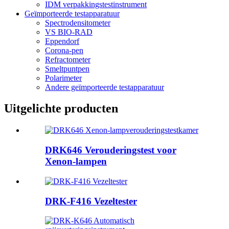
IDM verpakkingstestinstrument
Geïmporteerde testapparatuur
Spectrodensitometer
VS BIO-RAD
Eppendorf
Corona-pen
Refractometer
Smeltpuntpen
Polarimeter
Andere geïmporteerde testapparatuur
Uitgelichte producten
DRK646 Verouderingstest voor
Xenon-lampen
DRK-F416 Vezeltester