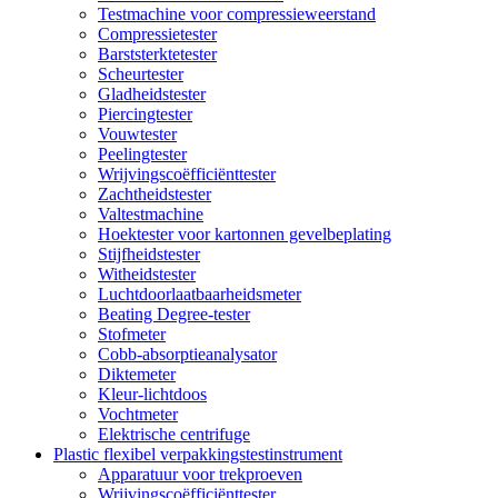
Testmachine voor compressieweerstand
Compressietester
Barststerktetester
Scheurtester
Gladheidstester
Piercingtester
Vouwtester
Peelingtester
Wrijvingscoëfficiënttester
Zachtheidstester
Valtestmachine
Hoektester voor kartonnen gevelbeplating
Stijfheidstester
Witheidstester
Luchtdoorlaatbaarheidsmeter
Beating Degree-tester
Stofmeter
Cobb-absorptieanalysator
Diktemeter
Kleur-lichtdoos
Vochtmeter
Elektrische centrifuge
Plastic flexibel verpakkingstestinstrument
Apparatuur voor trekproeven
Wrijvingscoëfficiënttester