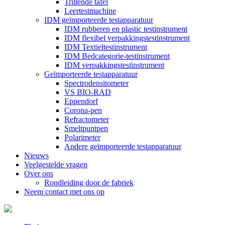
Trillende tafel
Leertestmachine
IDM geïmporteerde testapparatuur
IDM rubberen en plastic testinstrument
IDM flexibel verpakkingstestinstrument
IDM Textieltestinstrument
IDM Bedcategorie-testinstrument
IDM verpakkingstestinstrument
Geïmporteerde testapparatuur
Spectrodensitometer
VS BIO-RAD
Eppendorf
Corona-pen
Refractometer
Smeltpuntpen
Polarimeter
Andere geïmporteerde testapparatuur
Nieuws
Veelgestelde vragen
Over ons
Rondleiding door de fabriek
Neem contact met ons op