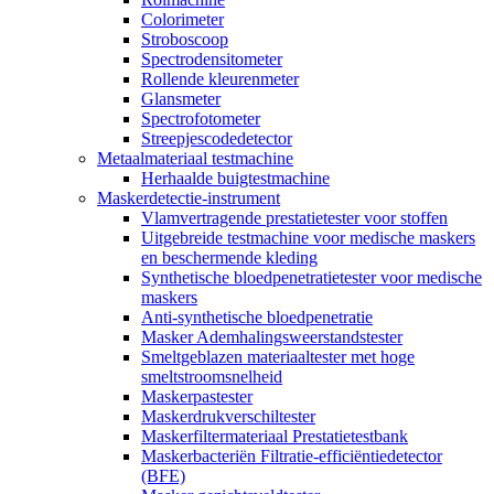
Colorimeter
Stroboscoop
Spectrodensitometer
Rollende kleurenmeter
Glansmeter
Spectrofotometer
Streepjescodedetector
Metaalmateriaal testmachine
Herhaalde buigtestmachine
Maskerdetectie-instrument
Vlamvertragende prestatietester voor stoffen
Uitgebreide testmachine voor medische maskers
en beschermende kleding
Synthetische bloedpenetratietester voor medische
maskers
Anti-synthetische bloedpenetratie
Masker Ademhalingsweerstandstester
Smeltgeblazen materiaaltester met hoge
smeltstroomsnelheid
Maskerpastester
Maskerdrukverschiltester
Maskerfiltermateriaal Prestatietestbank
Maskerbacteriën Filtratie-efficiëntiedetector
(BFE)