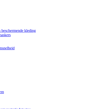
n beschermende kleding
maskers
omsnelheid
eem