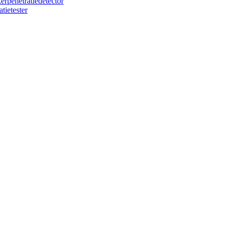
rpenetratiedetector
tietester