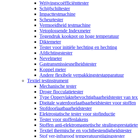
Wrijvingscoëfficiënttester
Schijfschiltester
Impacttestmachine
Scheurtester
Vermoeidheid testmachine
Vetoplossende Indexmeter
Tegendruk kookpot op hoge temperatuur
Diktemeter
Tester voor initiële hechting en hechting
Afdichtingstester
Nevelmeter
Gastransmissiesnelheidstester
Koppel meter
Andere flexibele verpakkingstestapparatuur
Textiel testinstrument
Mechanische tester
Droge flocculatietester
Type Oppervlaktebevochtigbaarheidstester van text
Digitale waterdoorlaatbaarheidstester voor stoffen
Stofdoorlaatbaarheidstester
Elektrostatische tester voor stofinductie
Tester voor stoffenlakens
Stoffen anti-elektromagnetische stralingsprestatiete
Textiel thermische en vochtbestendigheidstester
Stof ver-infrarood temperatuurstijgingstester