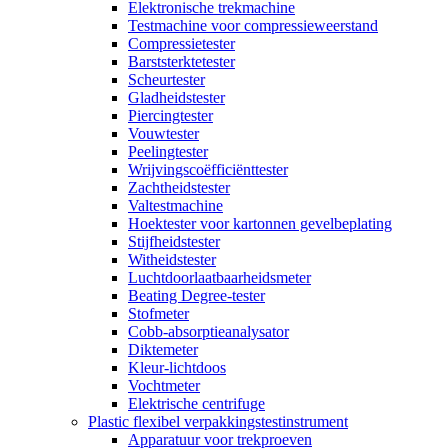
Elektronische trekmachine
Testmachine voor compressieweerstand
Compressietester
Barststerktetester
Scheurtester
Gladheidstester
Piercingtester
Vouwtester
Peelingtester
Wrijvingscoëfficiënttester
Zachtheidstester
Valtestmachine
Hoektester voor kartonnen gevelbeplating
Stijfheidstester
Witheidstester
Luchtdoorlaatbaarheidsmeter
Beating Degree-tester
Stofmeter
Cobb-absorptieanalysator
Diktemeter
Kleur-lichtdoos
Vochtmeter
Elektrische centrifuge
Plastic flexibel verpakkingstestinstrument
Apparatuur voor trekproeven