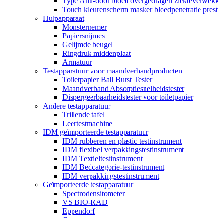
Type Anti-door bloed overgedragen ziekteverwekke
Touch kleurenscherm masker bloedpenetratie presta
Hulpapparaat
Monsternemer
Papiersnijmes
Gelijmde beugel
Ringdruk middenplaat
Armatuur
Testapparatuur voor maandverbandproducten
Toiletpapier Ball Burst Tester
Maandverband Absorptiesnelheidstester
Dispergeerbaarheidstester voor toiletpapier
Andere testapparatuur
Trillende tafel
Leertestmachine
IDM geïmporteerde testapparatuur
IDM rubberen en plastic testinstrument
IDM flexibel verpakkingstestinstrument
IDM Textieltestinstrument
IDM Bedcategorie-testinstrument
IDM verpakkingstestinstrument
Geïmporteerde testapparatuur
Spectrodensitometer
VS BIO-RAD
Eppendorf