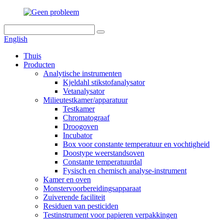
English
Thuis
Producten
Analytische instrumenten
Kjeldahl stikstofanalysator
Vetanalysator
Milieutestkamer/apparatuur
Testkamer
Chromatograaf
Droogoven
Incubator
Box voor constante temperatuur en vochtigheid
Doostype weerstandsoven
Constante temperatuurdal
Fysisch en chemisch analyse-instrument
Kamer en oven
Monstervoorbereidingsapparaat
Zuiverende faciliteit
Residuen van pesticiden
Testinstrument voor papieren verpakkingen