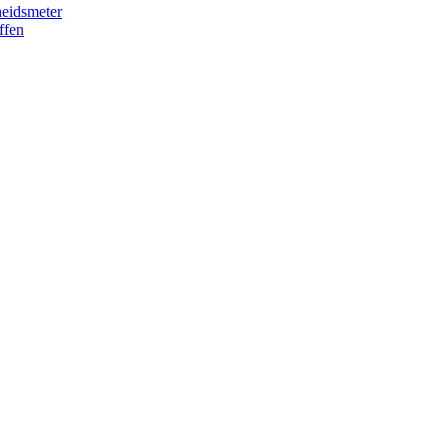
eidsmeter
ffen