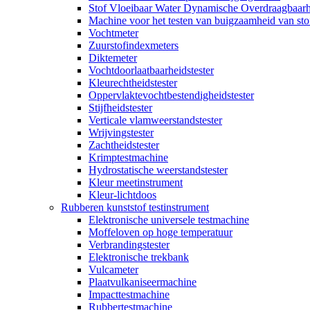
Stof Vloeibaar Water Dynamische Overdraagbaarh
Machine voor het testen van buigzaamheid van sto
Vochtmeter
Zuurstofindexmeters
Diktemeter
Vochtdoorlaatbaarheidstester
Kleurechtheidstester
Oppervlaktevochtbestendigheidstester
Stijfheidstester
Verticale vlamweerstandstester
Wrijvingstester
Zachtheidstester
Krimptestmachine
Hydrostatische weerstandstester
Kleur meetinstrument
Kleur-lichtdoos
Rubberen kunststof testinstrument
Elektronische universele testmachine
Moffeloven op hoge temperatuur
Verbrandingstester
Elektronische trekbank
Vulcameter
Plaatvulkaniseermachine
Impacttestmachine
Rubbertestmachine