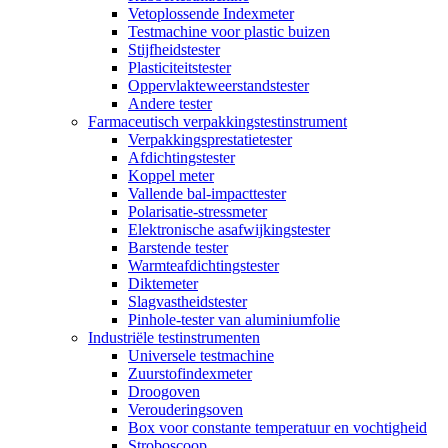
Vetoplossende Indexmeter
Testmachine voor plastic buizen
Stijfheidstester
Plasticiteitstester
Oppervlakteweerstandstester
Andere tester
Farmaceutisch verpakkingstestinstrument
Verpakkingsprestatietester
Afdichtingstester
Koppel meter
Vallende bal-impacttester
Polarisatie-stressmeter
Elektronische asafwijkingstester
Barstende tester
Warmteafdichtingstester
Diktemeter
Slagvastheidstester
Pinhole-tester van aluminiumfolie
Industriële testinstrumenten
Universele testmachine
Zuurstofindexmeter
Droogoven
Verouderingsoven
Box voor constante temperatuur en vochtigheid
Stroboscoop