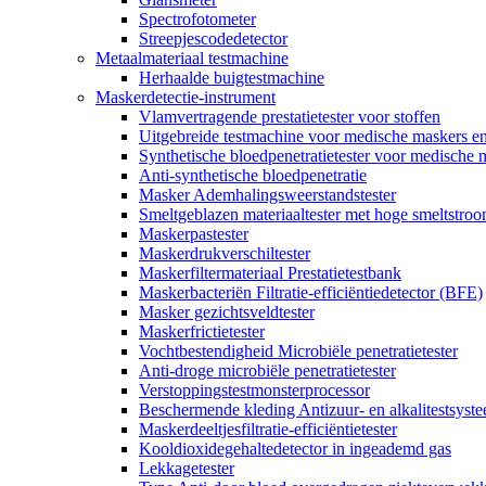
Spectrofotometer
Streepjescodedetector
Metaalmateriaal testmachine
Herhaalde buigtestmachine
Maskerdetectie-instrument
Vlamvertragende prestatietester voor stoffen
Uitgebreide testmachine voor medische maskers e
Synthetische bloedpenetratietester voor medische 
Anti-synthetische bloedpenetratie
Masker Ademhalingsweerstandstester
Smeltgeblazen materiaaltester met hoge smeltstro
Maskerpastester
Maskerdrukverschiltester
Maskerfiltermateriaal Prestatietestbank
Maskerbacteriën Filtratie-efficiëntiedetector (BFE)
Masker gezichtsveldtester
Maskerfrictietester
Vochtbestendigheid Microbiële penetratietester
Anti-droge microbiële penetratietester
Verstoppingstestmonsterprocessor
Beschermende kleding Antizuur- en alkalitestsyst
Maskerdeeltjesfiltratie-efficiëntietester
Kooldioxidegehaltedetector in ingeademd gas
Lekkagetester