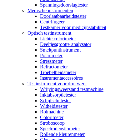
Spanningsdoorslagtester
Medische instrumenten
Doorlaatbaarheidstester
Centrifugeer
Testkamer voor medicijnstabiliteit
Optisch testinstrument
Lichte colorimeter
Deeltjesgrootte-analysator
Smeltpuntinstrument
Polarimeter
Stressmeter
Refractometer
Troebelheidsmeter
Instrumentaccessoires
Testinstrument voor drukwerk
Wrijvingsweerstand testmachine
Inktabsorptietester
Schijfschiltester
Witheidstester
Rolmachine
Colorimeter
Stroboscoop
Spectrodensitometer
Rollende kleurenmeter
Glansmeter